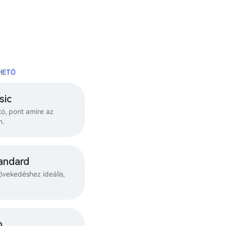
RHETŐ
sic
ó, pont amire az
n.
andard
övekedéshez ideális,
o