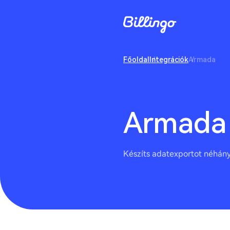
Főoldal
Integrációk
Armada
Armada
Készíts adatexportot néhá