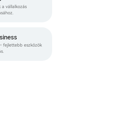
k a vállalkozás
ásához.
siness
 fejlettebb eszközök
s.