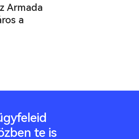
 az Armada
áros a
gyfeleid
özben te is