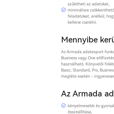
szűkítheti az adatokat,
minimálisra csökkenthető
feladatokat, anélkül, ho
kellene cserélni.
Mennyibe kerü
Az Armada adatexport funkci
Business vagy One előfizetés
használható. Könyvelői fiókbó
Basic, Standard, Pro, Busine
megléte esetén - ingyenesen
Az Armada ad
kényelmesebb és gyorsab
összeállítása,