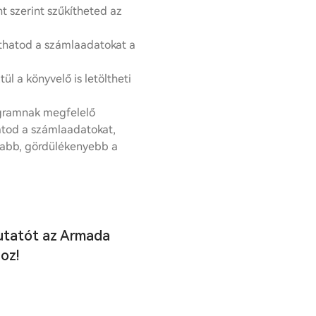
t szerint szűkítheted az
íthatod a számlaadatokat a
ül a könyvelő is letöltheti
gramnak megfelelő
tod a számlaadatokat,
yabb, gördülékenyebb a
utatót az Armada
oz!