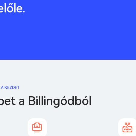
előle.
 A KEZDET
bet a Billingódból