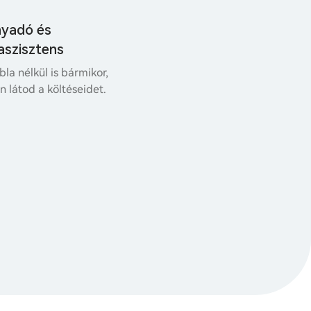
nyadó és
aszisztens
bla nélkül is bármikor,
 látod a költéseidet.