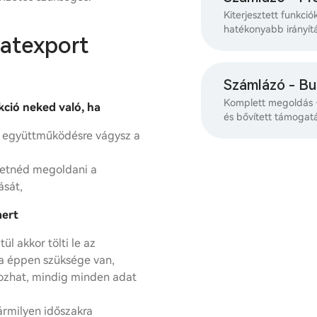
Kiterjesztett funkció
hatékonyabb irányít
atexport
Számlázó - Bu
Komplett megoldás –
ció neked való, ha
és bővített támogatá
y együttműködésre vágysz a
retnéd megoldani a
ását,
mert
ül akkor tölti le az
ra éppen szüksége van,
ozhat, mindig minden adat
ármilyen időszakra