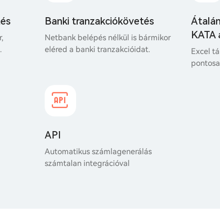
tés
Banki tranzakciókövetés
Átalá
KATA 
r,
Netbank belépés nélkül is bármikor
.
eléred a banki tranzakcióidat.
Excel tá
pontosan
API
Automatikus számlagenerálás
számtalan integrációval