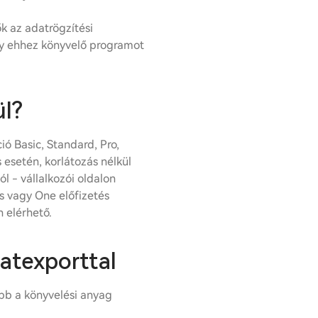
k az adatrögzítési
gy ehhez könyvelő programot
l?
ó Basic, Standard, Pro,
 esetén, korlátozás nélkül
l - vállalkozói oldalon
ss vagy One előfizetés
 elérhető.
atexporttal
b a könyvelési anyag