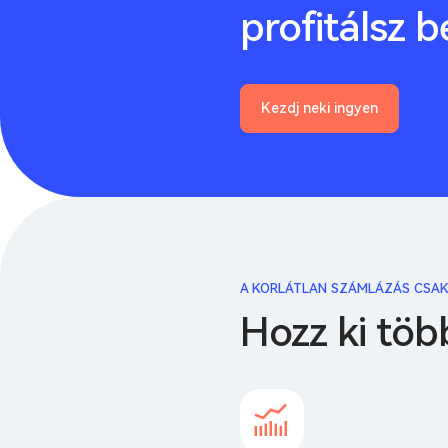
profitálsz b
Kezdj neki ingyen
A KORLÁTLAN SZÁMLÁZÁS CSAK
Hozz ki töb