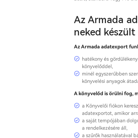
Az Armada ad
neked készült
Az Armada adatexport funk
hatékony és gördüléken
könyvelőddel,
minél egyszerűbben sze
könyvelési anyagok átad
A könyvelőd is örülni fog, 
a Könyvelői fiókon kereszt
adatexportot, amikor ar
a saját tempójában dolg
a rendelkezésére áll,
a szűrők használatával b