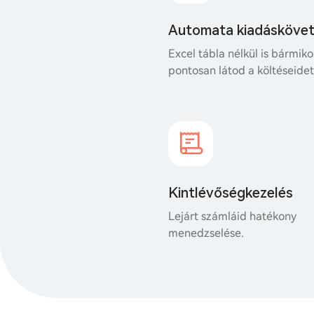
Automata kiadásköve
Excel tábla nélkül is bármiko
pontosan látod a költéseidet
Kintlévőségkezelés
Lejárt számláid hatékony
menedzselése.