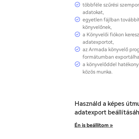
többféle szűrési szempon
adatokat,
egyetlen fájlban tovább
könyvelőnek,
a Könyvelői fiókon kereszt
adatexportot,
az Armada könyvelő pro
formátumban exportálha
a könyvelőddel hatékon
közös munka.
Használd a képes útm
adatexport beállításáh
Én is beállítom »