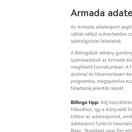
Armada adate
Az Armada adatexport segít
váltás nélkül is érezhetően 
adatrögzítési feladatok.
A Billingóból néhány gombn
számlaadatok az Armada kö
megfelelő formátumban. A fá
azonnal és hibamentesen ke
programba, megspórolva ezze
feladatok jelentős részét.
Billingo tipp:
Adj hozzáférés
fiókodhoz, így a Könyvelői fió
tölteni az adatexportot, ami
adatexport funkció használat
Basic, Standard vagy Pro elő