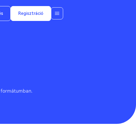
és
Regisztráció
ő formátumban.