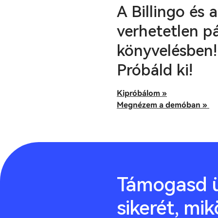
A Billingo és
verhetetlen p
könyvelésben!
Próbáld ki!
Kipróbálom »
Megnézem a demóban »
Támogasd ü
sikerét, mik