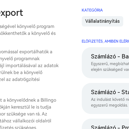
xport
KATEGÓRIA
Vállalatirányítás
ségével könyvelő program
csökkenthetők a könyvelő és
ELŐFIZETÉS, AMIBEN ELÉ
yomással exportálhatók a
Számlázó - Ba
nyvelő programnak
Egyszerű, megbízhat
jl importálásával az adatok
elején szükséged va
rülnek be a könyvelő
l az adatrögzítési
Számlázó - St
Az indulást követő n
t a könyvelődnek a Billingo
egyszerű megoldás.
kján keresztül le is tudja
kor szüksége van rá. Az
ához vállalkozói oldalról
Számlázó - Pr
fizetés szükséges.