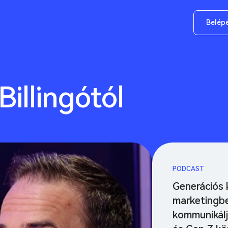
Belép
Billingótól
PODCAST
Generációs 
marketingb
kommunikálj