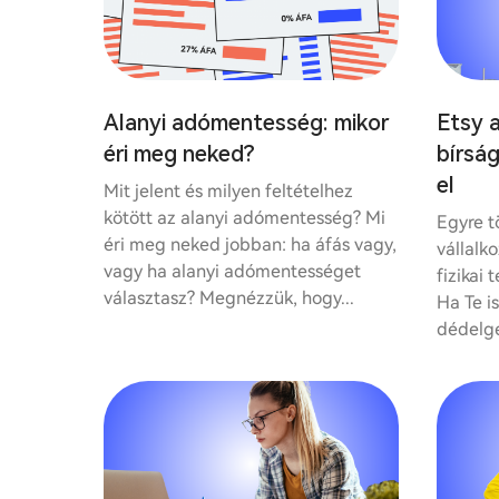
Alanyi adómentesség: mikor
Etsy a
éri meg neked?
bírság
el
Mit jelent és milyen feltételhez
kötött az alanyi adómentesség? Mi
Egyre t
éri meg neked jobban: ha áfás vagy,
vállalk
vagy ha alanyi adómentességet
fizikai 
választasz? Megnézzük, hogy...
Ha Te i
dédelge