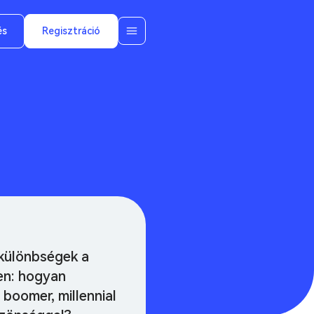
és
Regisztráció
különbségek a
en: hogyan
 boomer, millennial