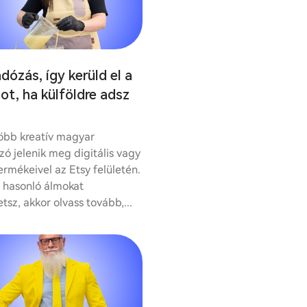
dózás, így kerüld el a
ot, ha külföldre adsz
öbb kreatív magyar
ozó jelenik meg digitális vagy
termékeivel az Etsy felületén.
s hasonló álmokat
tsz, akkor olvass tovább,...