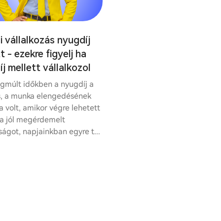
 vállalkozás nyugdíj
t - ezekre figyelj ha
j mellett vállalkozol
égmúlt időkben a nyugdíj a
, a munka elengedésének
a volt, amikor végre lehetett
 a jól megérdemelt
ágot, napjainkban egyre t...