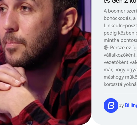
és Gen Z k
A boomer szeri
bohóckodás, a 
LinkedIn-poszt 
pedig közben p
mintha pontos
😅 Persze ez íg
vállalkozóként
vezetőként val
már, hogy ugya
máshogy műkö
korosztályokná
by
Billi