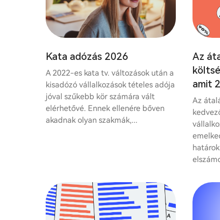
Kata adózás 2026
Az át
költs
A 2022-es kata tv. változások után a
amit 
kisadózó vállalkozások tételes adója
jóval szűkebb kör számára vált
Az áta
elérhetővé. Ennek ellenére bőven
kedvező
akadnak olyan szakmák,...
vállalk
emelked
határok
elszámo