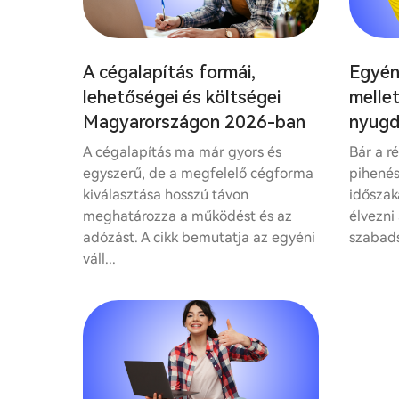
A cégalapítás formái,
Egyéni
lehetőségei és költségei
mellet
Magyarországon 2026-ban
nyugdí
A cégalapítás ma már gyors és
Bár a r
egyszerű, de a megfelelő cégforma
pihenés
kiválasztása hosszú távon
időszak
meghatározza a működést és az
élvezni
adózást. A cikk bemutatja az egyéni
szabads
váll...