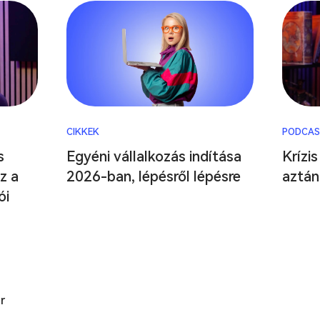
CIKKEK
PODCAS
s
Egyéni vállalkozás indítása
Krízis
z a
2026-ban, lépésről lépésre
aztán 
ói
r