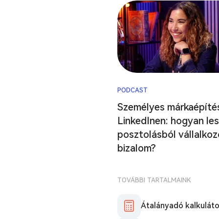
PODCAST
Személyes márkaépíté
LinkedInen: hogyan les
posztolásból vállalkoz
bizalom?
TOVÁBBI TARTALMAINK
Átalányadó kalkuláto