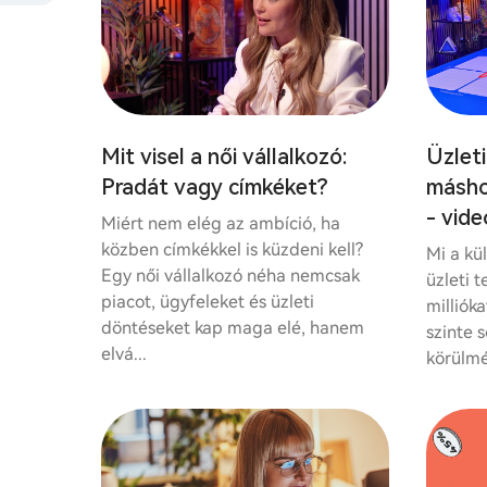
Mit visel a női vállalkozó:
Üzleti
Pradát vagy címkéket?
másho
- vide
Miért nem elég az ambíció, ha
közben címkékkel is küzdeni kell?
Mi a kü
Egy női vállalkozó néha nemcsak
üzleti 
piacot, ügyfeleket és üzleti
millióka
döntéseket kap maga elé, hanem
szinte 
elvá...
körülmén