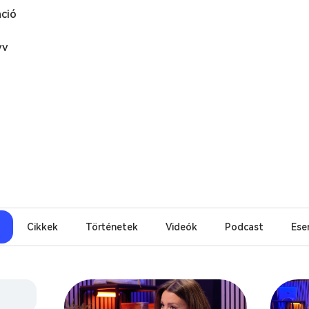
ció
yv
Cikkek
Történetek
Videók
Podcast
Ese