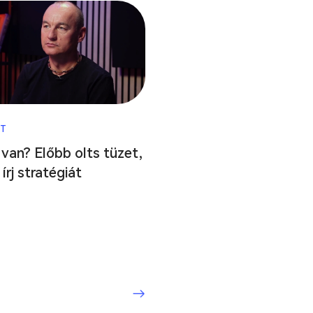
T
 van? Előbb olts tüzet,
írj stratégiát