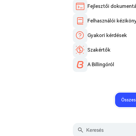
Fejlesztői dokumentá
Felhasználói kézikön
Gyakori kérdések
Szakértők
A Billingóról
Összes