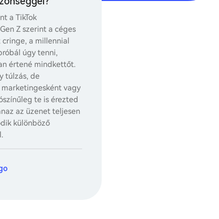
özönséggel?
nt a TikTok
Gen Z szerint a céges
cringe, a millennial
róbál úgy tenni,
an értené mindkettőt.
y túlzás, de
, marketingesként vagy
ószínűleg te is érezted
naz az üzenet teljesen
dik különböző
l.
ngo