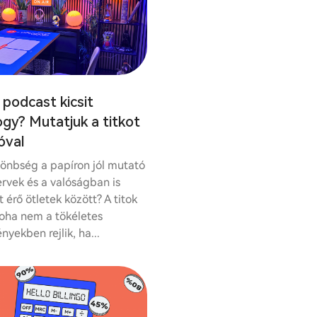
 podcast kicsit
gy? Mutatjuk a titkot
óval
lönbség a papíron jól mutató
tervek és a valóságban is
t érő ötletek között? A titok
soha nem a tökéletes
yekben rejlik, ha...