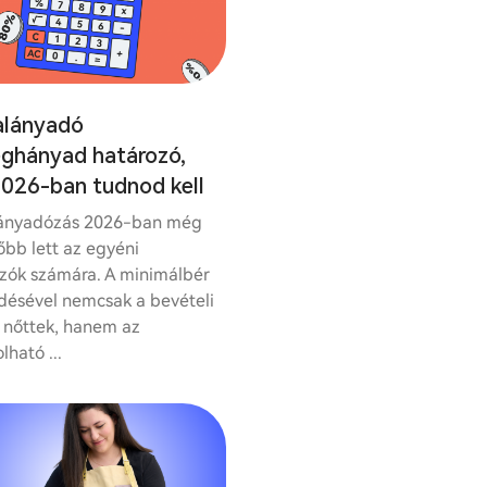
alányadó
éghányad határozó,
2026-ban tudnod kell
lányadózás 2026-ban még
bb lett az egyéni
ozók számára. A minimálbér
ésével nemcsak a bevételi
 nőttek, hanem az
lható ...