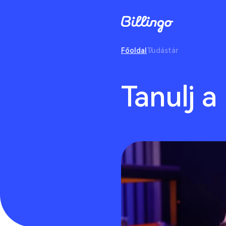
Főoldal
Tudástár
Tanulj a 