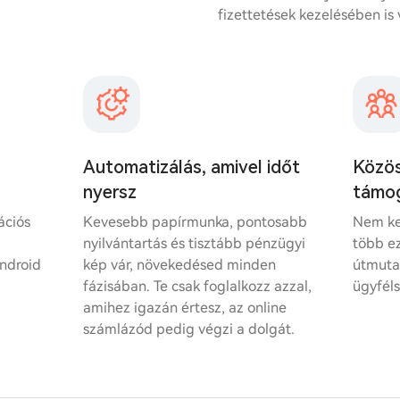
fizettetések kezelésében is 
Automatizálás, amivel időt
Közös
nyersz
támo
ációs
Kevesebb papírmunka, pontosabb
Nem ke
nyilvántartás és tisztább pénzügyi
több ez
Android
kép vár, növekedésed minden
útmutat
fázisában. Te csak foglalkozz azzal,
ügyféls
amihez igazán értesz, az online
számlázód pedig végzi a dolgát.