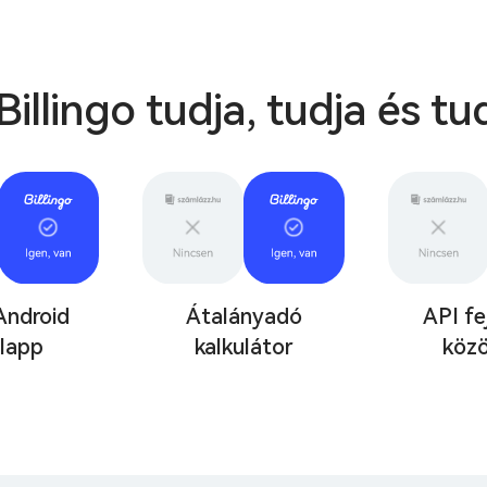
Billingo tudja, tudja és tu
Android
Átalányadó
API fe
lapp
kalkulátor
köz