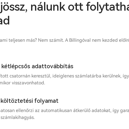
össz, nálunk ott folytath
ad
mi teljesen más? Nem számít. A Billingóval nem kezded előlrő
 kétlépcsős adattovábbítás
ított csatornán keresztül, ideiglenes számlatárba kerülnek, így
mikor visszavonhatod.
költöztetési folyamat
matosan ellenőrzi az automatikusan átkerülő adatokat, így gar
 számlakihagyás.