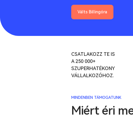
Válts Billingóra
CSATLAKOZZ TE IS
A
250 000+
SZUPERHATÉKONY
VÁLLALKOZÓHOZ.
MINDENBEN TÁMOGATUNK
Miért éri me