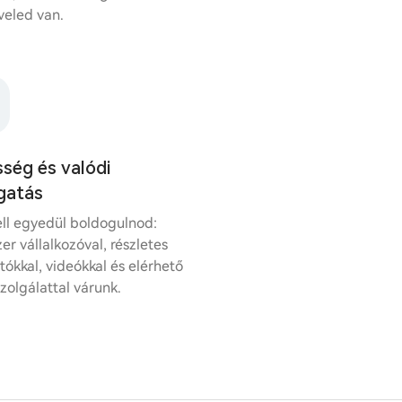
veled van.
ség és valódi
gatás
ll egyedül boldogulnod:
er vállalkozóval, részletes
ókkal, videókkal és elérhető
zolgálattal várunk.