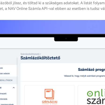
ázóból jössz, és töltsd ki a szükséges adatokat. A listát folyam
t, a NAV Online Számla API-val ebben az esetben is tudsz vál