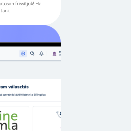
atosan frissítjük! Ha
A számlaadatokat, számlaké
tani.
fájlfeltöltéssel (hamarosan
tovább, ahol abbahagytad.