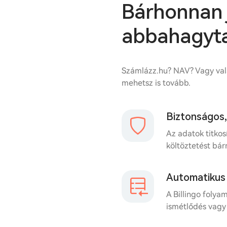
Bárhonnan j
abbahagyt
Számlázz.hu? NAV? Vagy vala
mehetsz is tovább.
Biztonságos,
Az adatok titkos
költöztetést bár
Automatikus 
A Billingo folya
ismétlődés vagy