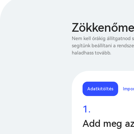
Zökkenőment
Nem kell órákig állítgatnod
segítünk beállítani a rendsze
haladhass tovább.
Adatkitöltés
Impor
1.
Add meg az