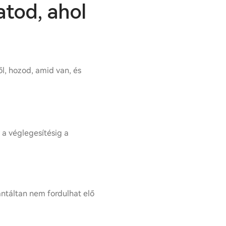
atod, ahol
l, hozod, amid van, és
 a véglegesítésig a
antáltan nem fordulhat elő