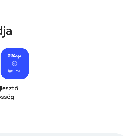
dja
jlesztői
össég