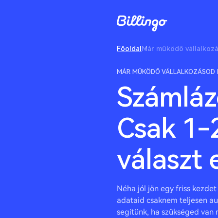
Főoldal
Már működő vállalkoz
MÁR MŰKÖDŐ VÁLLALKOZÁSOD E
Számláz
Csak
1-
választ e
Néha jól jön egy friss kezdet
adataid csaknem teljesen au
segítünk, ha szükséged van r