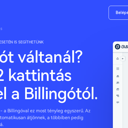
Belép
ás
SETÉN IS SEGÍTHETÜNK
ót váltanál?
2 kattintás
l a Billingótól.
 - a Billingóval ez most tényleg egyszerű. Az
tomatikusan átjönnek, a többiben pedig
á.