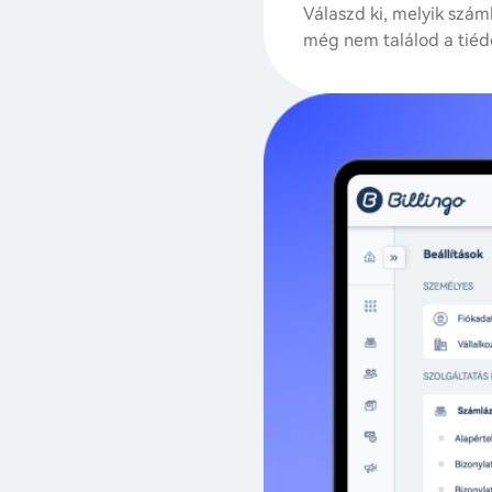
aképek és számlatömbök az
Válaszd ki, melyik száml
 kezelheted őket, mint a
még nem találod a tiéde