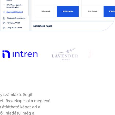
gy számlázó. Segít
et, összekapcsol a meglévő
n átlátható képet ad a
ről, ráadásul még a