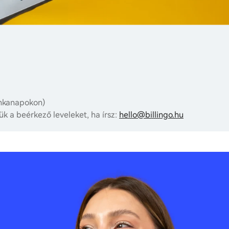
unkanapokon)
ük a beérkező leveleket, ha írsz:
hello@billingo.hu