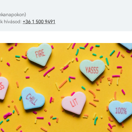
unkanapokon)
uk hívásod:
+36 1 500 9491