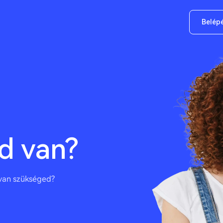
Belép
d van?
 van szükséged?