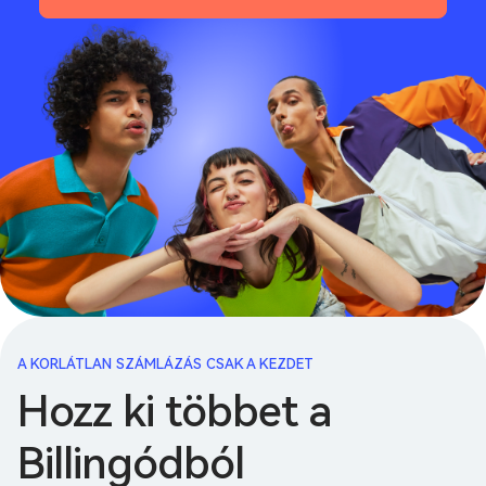
A KORLÁTLAN SZÁMLÁZÁS CSAK A KEZDET
Hozz ki többet a
Billingódból