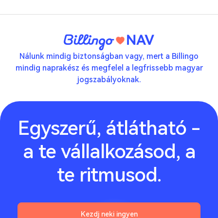
NAV
Nálunk mindig biztonságban vagy, mert a Billingo
mindig naprakész és megfelel a legfrissebb magyar
jogszabályoknak.
Egyszerű, átlátható -
a te vállalkozásod, a
te ritmusod.
Kezdj neki ingyen