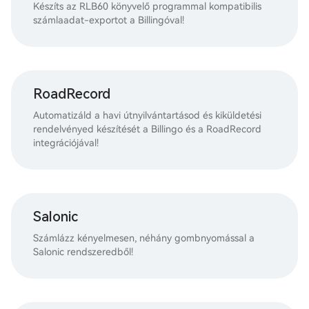
Készíts az RLB60 könyvelő programmal kompatibilis
számlaadat-exportot a Billingóval!
RoadRecord
Automatizáld a havi útnyilvántartásod és kiküldetési
rendelvényed készítését a Billingo és a RoadRecord
integrációjával!
Salonic
Számlázz kényelmesen, néhány gombnyomással a
Salonic rendszeredből!