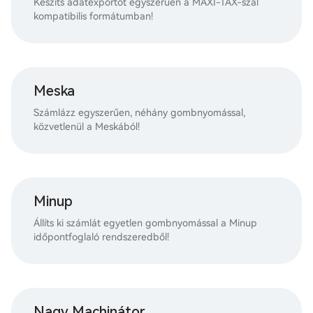
Készíts adatexportot egyszerűen a MAXI-TAX-szal
kompatibilis formátumban!
Meska
Számlázz egyszerűen, néhány gombnyomással,
közvetlenül a Meskából!
Minup
Állíts ki számlát egyetlen gombnyomással a Minup
időpontfoglaló rendszeredből!
Nagy Machinátor