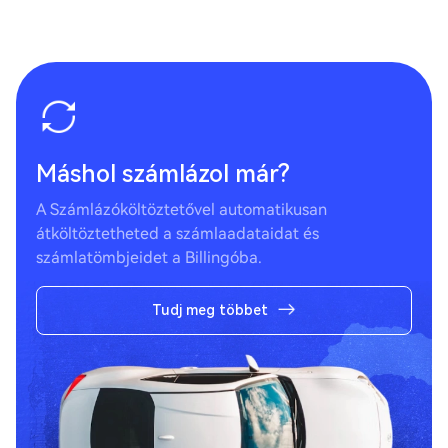
Máshol számlázol már?
A Számlázóköltöztetővel automatikusan
átköltöztetheted a számlaadataidat és
számlatömbjeidet a Billingóba.
Tudj meg többet