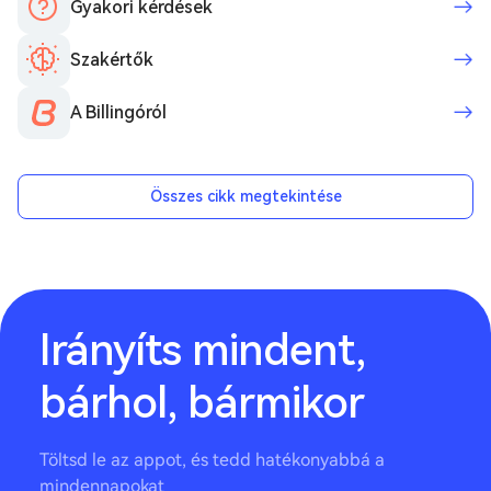
Gyakori kérdések
Szakértők
A Billingóról
Összes cikk megtekintése
Irányíts mindent,
bárhol, bármikor
Töltsd le az appot, és tedd hatékonyabbá a
mindennapokat