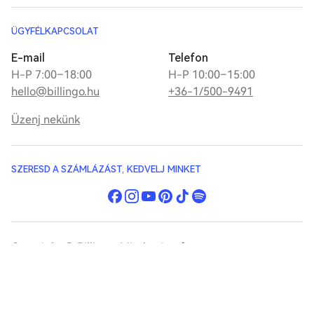
ÜGYFÉLKAPCSOLAT
E-mail
Telefon
H-P 7:00–18:00
H-P 10:00–15:00
hello@billingo.hu
+36-1/500-9491
Üzenj nekünk
SZERESD A SZÁMLÁZÁST, KEDVELJ MINKET
Copyright © Billingo. Minden jog fenntartva.
Jogi dokumentumok
Panaszkezelés
Impresszum