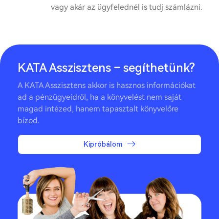
vagy akár az ügyfelednél is tudj számlázni.
KATA Asszisztens – segíthetünk?
A KATA Asszisztens akkor is hasznos információkat
ad a pénzügyeidről, ha a könyvelést nem saját
magad intézed, hanem tapasztalt könyvelőre
bízod.
Kipróbálom