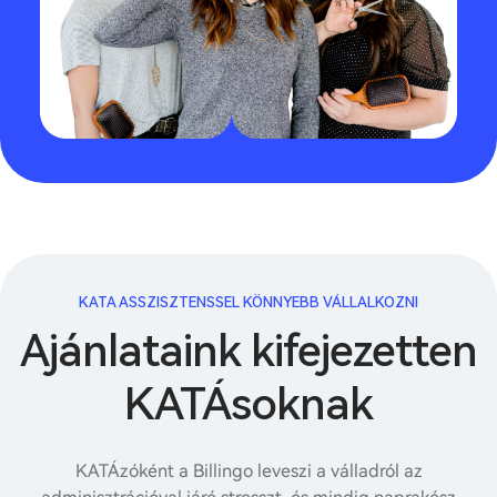
KATA ASSZISZTENSSEL KÖNNYEBB VÁLLALKOZNI
Ajánlataink kifejezetten
KATÁsoknak
KATÁzóként a Billingo leveszi a válladról az