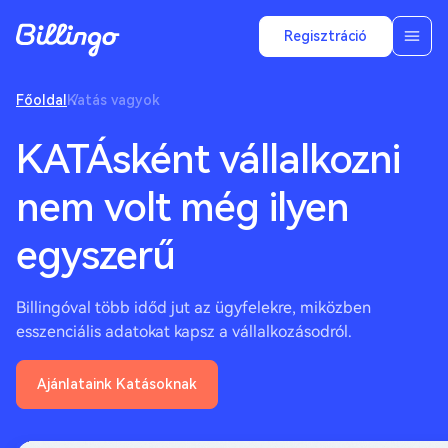
Regisztráció
Főoldal
Katás vagyok
KATÁsként vállalkozni
nem volt még ilyen
egyszerű
Billingóval több időd jut az ügyfelekre, miközben
esszenciális adatokat kapsz a vállalkozásodról.
Ajánlataink Katásoknak