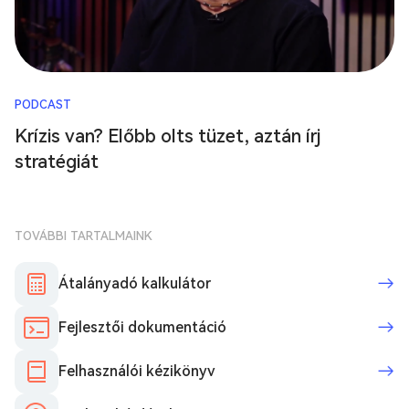
PODCAST
Krízis van? Előbb olts tüzet, aztán írj
stratégiát
TOVÁBBI TARTALMAINK
Átalányadó kalkulátor
Fejlesztői dokumentáció
Felhasználói kézikönyv