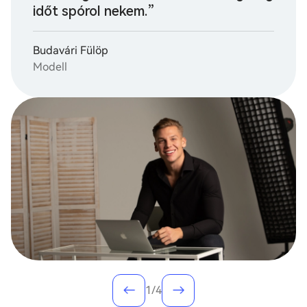
időt spórol nekem.”
Budavári Fülöp
Modell
1
/4