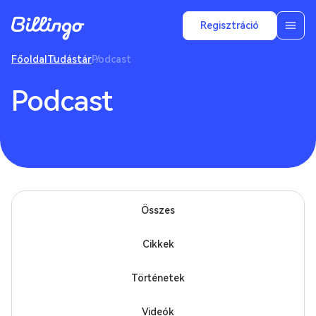
Regisztráció
Főoldal
Tudástár
Podcast
Podcast
Összes
Cikkek
Történetek
Videók