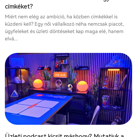
címkéket?
Miért nem elég az ambíció, ha közben címkékkel is
küzdeni kell? Egy női vállalkozó néha nemcsak piacot,
ügyfeleket és üzleti döntéseket kap maga elé, hanem
elvá...
Üzleti podcast kicsit máshogy? Mutatjuk a