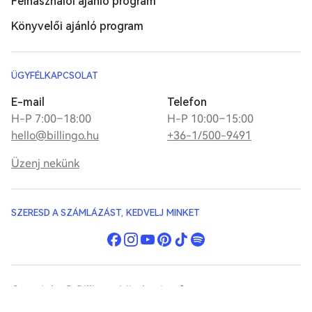
Felhasználói ajánló program
Könyvelői ajánló program
ÜGYFÉLKAPCSOLAT
E-mail
Telefon
H-P 7:00–18:00
H-P 10:00–15:00
hello@billingo.hu
+36-1/500-9491
Üzenj nekünk
SZERESD A SZÁMLÁZÁST, KEDVELJ MINKET
Copyright © Billingo. Minden jog fenntartva.
Jogi dokumentumok