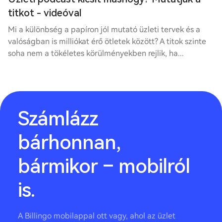
titkot - videóval
Mi a különbség a papíron jól mutató üzleti tervek és a
valóságban is milliókat érő ötletek között? A titok szinte
soha nem a tökéletes körülményekben rejlik, ha...
Számlázz
bárhonnan,
bármikor – mobilról
is.
A Billingo mobilappal ott vagy, ahol az üzlet