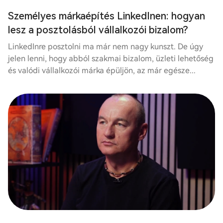
Személyes márkaépítés LinkedInen: hogyan
lesz a posztolásból vállalkozói bizalom?
LinkedInre posztolni ma már nem nagy kunszt. De úgy
jelen lenni, hogy abból szakmai bizalom, üzleti lehetőség
és valódi vállalkozói márka épüljön, az már egésze...