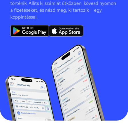
történik. Állíts ki számlát útközben, kövesd nyomon
a fizetéseket, és nézd meg, ki tartozik – egy
koppintással.