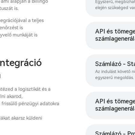
 ami alapján a Billingo
Egyszerű, megbízhat
elején szükséged va
tuszát is.
egrációjával a teljes
enőrzést is
API és tömeg
yvelő munkáját is
számlagenerál
ntegráció
Számlázó - St
a
Az indulást követő n
egyszerű megoldás.
tézed a logisztikát és a
lni akarod,
API és tömeg
 frissülő pénzügyi adatokra
számlagenerál
ákat akarsz küldeni
Számlázó - Pr