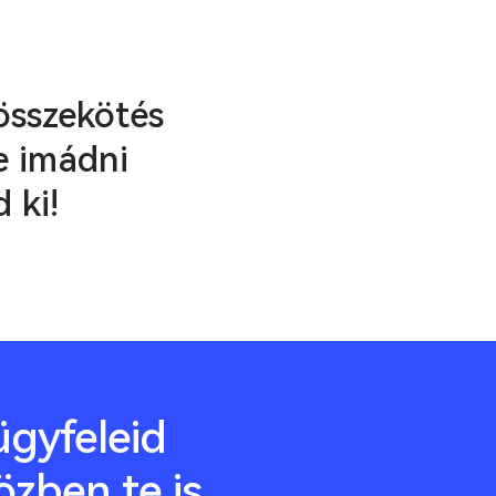
összekötés
e imádni
 ki!
gyfeleid
özben te is