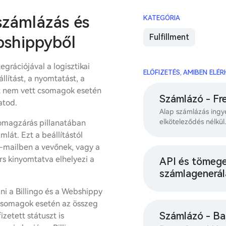
számlázás és
KATEGÓRIA
Fulfillment
bshippyből
egrációjával a logisztikai
ELŐFIZETÉS, AMIBEN ELÉ
llítást, a nyomtatást, a
t nem vett csomagok esetén
Számlázó - Fr
hatod.
Alap számlázás ingy
elköteleződés nélkül.
omagzárás pillanatában
mlát. Ezt a beállítástól
e-mailben a vevőnek, vagy a
s kinyomtatva elhelyezi a
API és tömeg
számlagenerál
ni a Billingo és a Webshippy
 csomagok esetén az összeg
Számlázó - Ba
zetett státuszt is