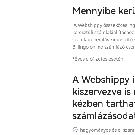
Mennyibe kerü
A Webshippy összekötés ing
keresztüli számlakiállításho
számlagenerálás kiegészítő 
Billingo online számlázó cso
*Éves előfizetés esetén
A Webshippy i
kiszervezve is
kézben tartha
számlázásodat
hagyományos és e-száml