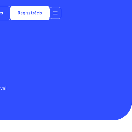
és
Regisztráció
val.