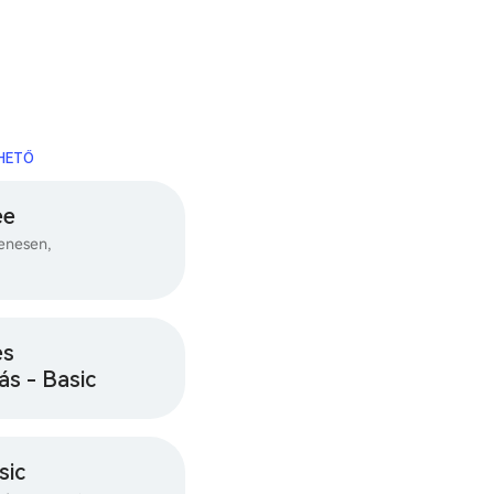
RHETŐ
ee
enesen,
es
ás - Basic
sic