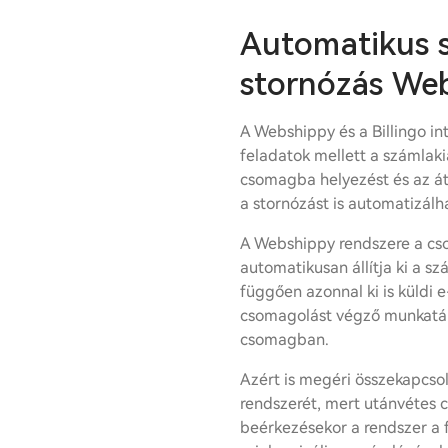
Automatikus 
stornózás We
A Webshippy és a Billingo int
feladatok mellett a számlakiá
csomagba helyezést és az á
a stornózást is automatizál
A Webshippy rendszere a cs
automatikusan állítja ki a szá
függően azonnal ki is küldi 
csomagolást végző munkatár
csomagban.
Azért is megéri összekapcsol
rendszerét, mert utánvétes
beérkezésekor a rendszer a fi