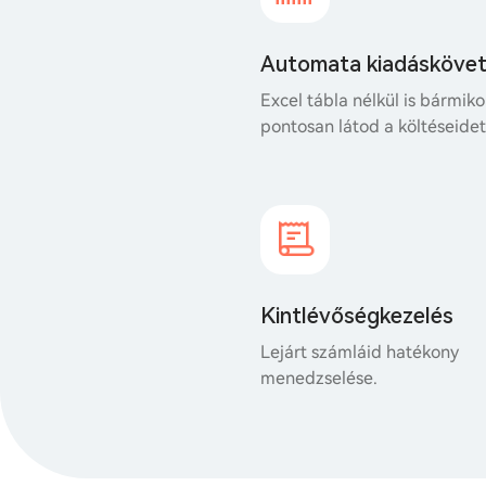
Automata kiadásköve
Excel tábla nélkül is bármiko
pontosan látod a költéseidet
Kintlévőségkezelés
Lejárt számláid hatékony
menedzselése.