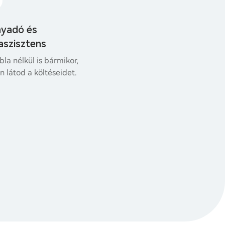
nyadó és
aszisztens
bla nélkül is bármikor,
 látod a költéseidet.