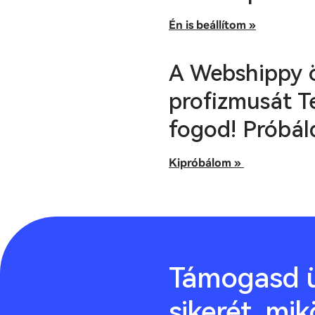
Én is beállítom »
A Webshippy 
profizmusát T
fogod! Próbáld
Kipróbálom »
Támogasd ü
sikerét, mik