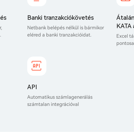
tés
Banki tranzakciókövetés
Átalá
KATA 
r,
Netbank belépés nélkül is bármikor
.
eléred a banki tranzakcióidat.
Excel tá
pontosan
API
Automatikus számlagenerálás
számtalan integrációval