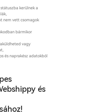
 státuszba kerülnek a
lák,
 át nem vett csomagok
iókodban bármikor
jraküldheted vagy
at,
os és naprakész adatokból
pes
Webshippy és
sához!