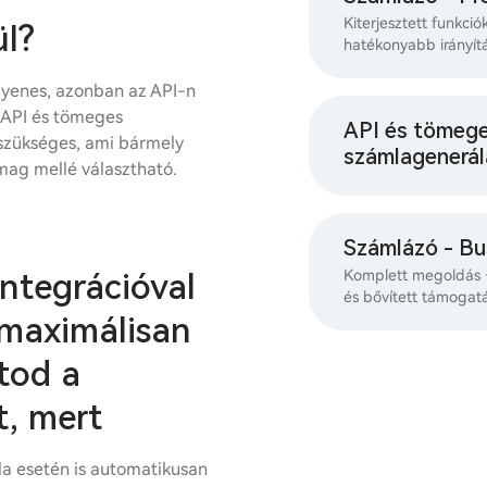
Kiterjesztett funkció
l?
hatékonyabb irányít
yenes, azonban az API-n
z API és tömeges
API és tömeg
szükséges, ami bármely
számlagenerál
mag mellé választható.
Számlázó - Bu
ntegrációval
Komplett megoldás –
és bővített támogatá
 maximálisan
tod a
, mert
a esetén is automatikusan