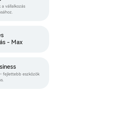
k a vállalkozás
ásához.
es
ás - Max
siness
 fejlettebb eszközök
s.