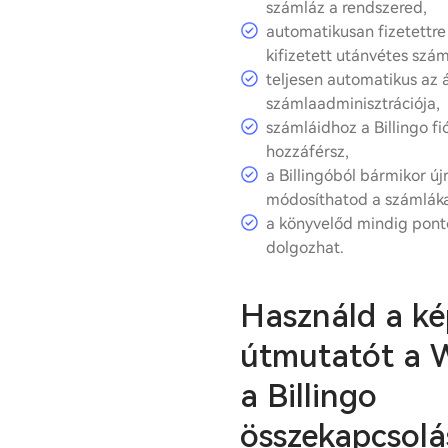
számláz a rendszered,
automatikusan fizetettre
kifizetett utánvétes szám
teljesen automatikus az
számlaadminisztrációja,
számláidhoz a Billingo f
hozzáférsz,
a Billingóból bármikor ú
módosíthatod a számlák
a könyvelőd mindig pont
dolgozhat.
Használd a ké
útmutatót a 
a Billingo
összekapcsolá