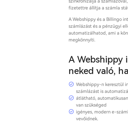
szinkronizálja a számlázóval,
fizetettre állítja a számla stá
A Webshippy és a Billingo int
számlázást és a pénzügyi ell
automatizálhatod, ami a kön
megkönnyíti.
A Webshippy i
neked való, h
Webshippy-n keresztül in
számlázást is automatizá
átlátható, automatikusan
van szükséged
igényes, modern e-száml
vevőidnek.