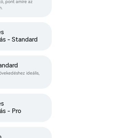
ó, pont amire az
n.
es
ás - Standard
andard
övekedéshez ideális,
es
ás - Pro
o