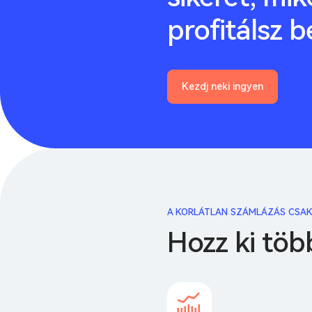
profitálsz b
Kezdj neki ingyen
A KORLÁTLAN SZÁMLÁZÁS CSAK
Hozz ki töb