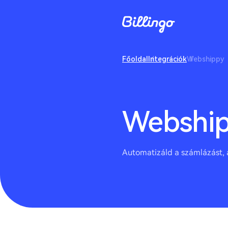
Főoldal
Integrációk
Webshippy
Webshi
Automatizáld a számlázást, a