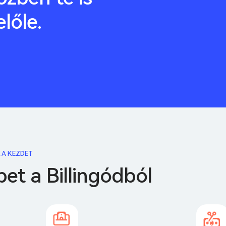
előle.
 A KEZDET
bet a Billingódból