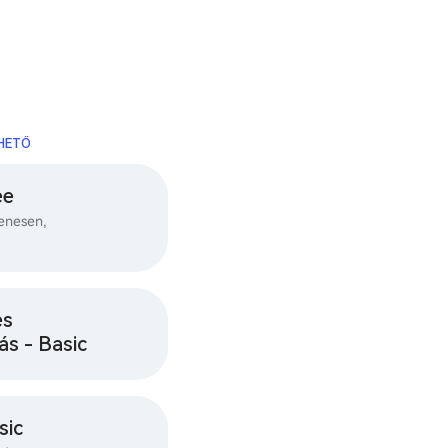
RHETŐ
ee
enesen,
es
ás - Basic
sic