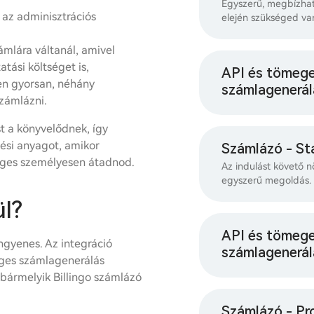
Egyszerű, megbízhat
 az adminisztrációs
elején szükséged va
mlára váltanál, amivel
ási költséget is,
API és tömeg
en gyorsan, néhány
számlagenerál
zámlázni.
t a könyvelődnek, így
lési anyagot, amikor
Számlázó - St
éges személyesen átadnod.
Az indulást követő n
egyszerű megoldás.
l?
API és tömeg
ingyenes. Az integráció
számlagenerál
eges számlagenerálás
 bármelyik Billingo számlázó
Számlázó - Pr