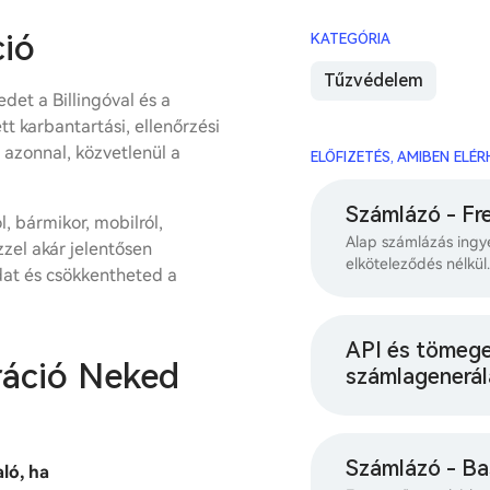
ció
KATEGÓRIA
Tűzvédelem
det a Billingóval és a
tt karbantartási, ellenőrzési
 azonnal, közvetlenül a
ELŐFIZETÉS, AMIBEN ELÉ
Számlázó - Fr
, bármikor, mobilról,
Alap számlázás ingy
Ezzel akár jelentősen
elköteleződés nélkül.
at és csökkentheted a
API és tömeg
ráció Neked
számlagenerál
Számlázó - Ba
ló, ha