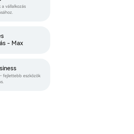
k a vállalkozás
ásához.
es
ás - Max
siness
 fejlettebb eszközök
s.