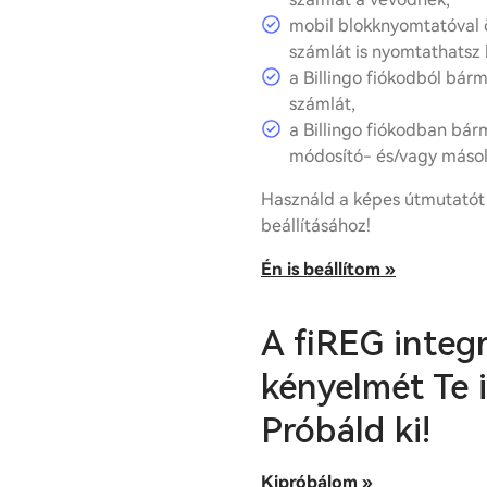
mobil blokknyomtatóval 
számlát is nyomtathatsz k
a Billingo fiókodból bár
számlát,
a Billingo fiókodban bárm
módosító- és/vagy másol
Használd a képes útmutatót 
beállításához!
Én is beállítom »
A fiREG integ
kényelmét Te 
Próbáld ki!
Kipróbálom »