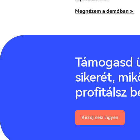
Megnézem a demóban »
Támogasd ü
sikerét, mik
profitálsz b
Kezdj neki ingyen