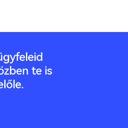
gyfeleid
özben te is
előle.