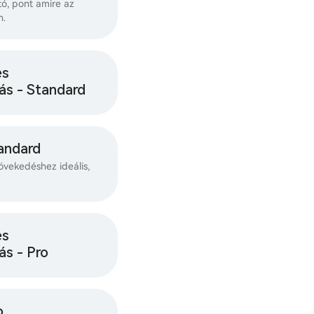
ó, pont amire az
n.
es
ás - Standard
andard
övekedéshez ideális,
es
ás - Pro
o