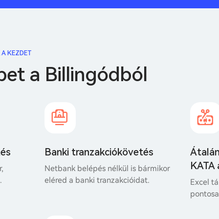
 A KEZDET
bet a Billingódból
tés
Banki tranzakciókövetés
Átalá
KATA 
r,
Netbank belépés nélkül is bármikor
.
eléred a banki tranzakcióidat.
Excel tá
pontosan