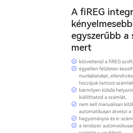
A fiREG integr
kényelmesebb
egyszerűbb a 
mert
közvetlenül a fiREG szof
egyetlen felületen kezel
munkálatokat, ellenőrzése
hozzájuk tartozó számlák
bármilyen külsős helysz
kiállíthatod a számlát,
nem kell manuálisan kitöl
automatikusan átveszi a 
hagyományos és e-számlát
a rendszer automatikusan k
számlát a vevődnek,