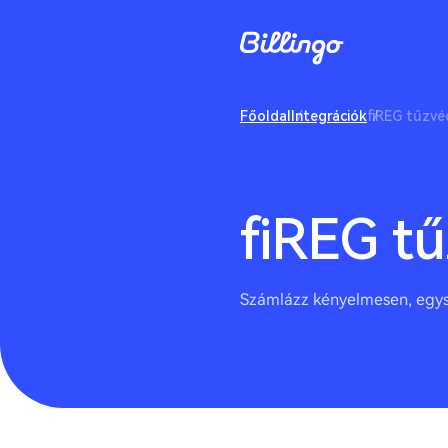
Főoldal
Integrációk
fiREG tűzvé
fiREG tű
Számlázz kényelmesen, egysz