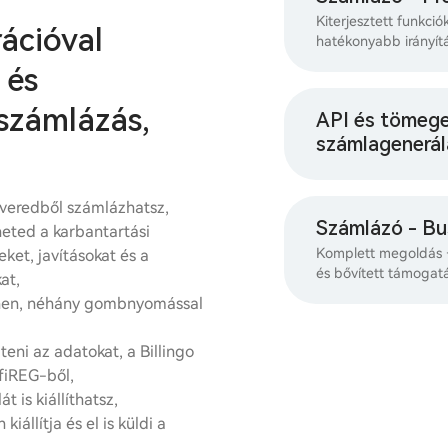
Kiterjesztett funkció
ációval
hatékonyabb irányít
 és
számlázás,
API és tömeg
számlagenerál
tveredből számlázhatsz,
Számlázó - Bu
heted a karbantartási
Komplett megoldás –
ket, javításokat és a
és bővített támogatá
at,
ínen, néhány gombnyomással
teni az adatokat, a Billingo
fiREG-ből,
 is kiállíthatsz,
iállítja és el is küldi a