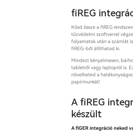
fiREG integrá
Kösd össze a fiREG rendszere
tűzvédelmi szoftverrel végze
folyamatok után a számlát is
fiREG-ből állíthatod ki.
Mindezt kényelmesen, bárhol
tabletről vagy laptopról is. 
növelheted a hatékonyságod
papírmunkát!
A fiREG integ
készült
A fiGER integráció neked va