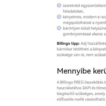
szeretnéd egyszerűsíteni
feladatokat,
kényelmes, modern e-szá
megspórolhatod a nyomtat
bármilyen külső helyszín
gombnyomással akarsz s
Billingo tipp:
Adj hozzáférés
bármikor letöltheti a könyve
szüksége van rá, nem szüks
Mennyibe kerü
A Billingo fiREG összekötés 
használatához âAPI és töm
kiegészítő szükséges, amely
előfizetés mellé vásárolható.