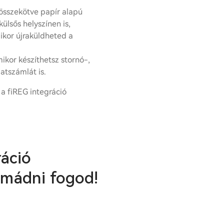
összekötve papír alapú
ülsős helyszínen is,
mikor újraküldheted a
ikor készíthetsz stornó-,
atszámlát is.
a fiREG integráció
ráció
imádni fogod!