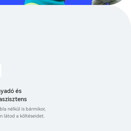
nyadó és
aszisztens
bla nélkül is bármikor,
 látod a költéseidet.