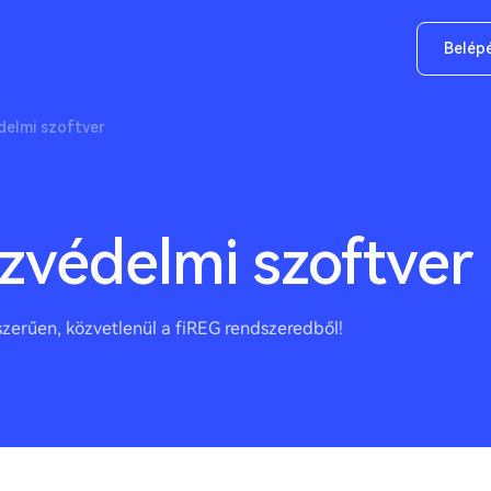
Belép
delmi szoftver
zvédelmi szoftver
erűen, közvetlenül a fiREG rendszeredből!