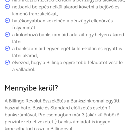
netbanki belépés nélkül akarod követni a bejövő és
kimenő tranzakciókat,
hatékonyabban kezelnéd a pénzügyi ellenőrzés
folyamatát,
a különböző bankszámláid adatait egy helyen akarod
látni,
a bankszámláid egyenlegét külön-külön és együtt is
látni akarod,
élvezed, hogy a Billingo egyre több feladatot vesz le
a válladról.
Mennyibe kerül?
A Billingo Revolut összekötés a Bankszinkronnal együtt
használható. Basic és Standard előfizetés esetén 1
bankszámlával, Pro csomagban már 3 (akár különböző
pénzintézetnél vezetett) bankszámládat is ingyen
kapcsolhatod össze a Billingóval.