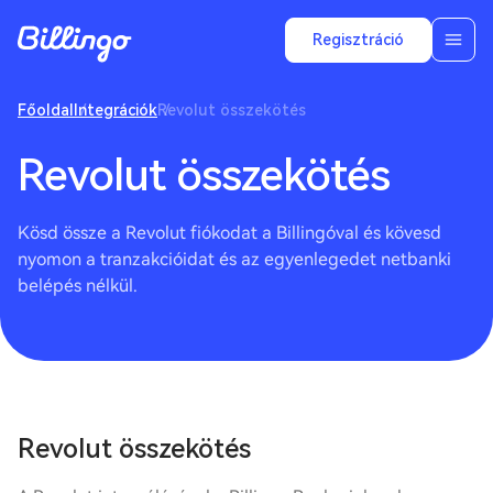
Regisztráció
Főoldal
Integrációk
Revolut összekötés
Revolut összekötés
Kösd össze a Revolut fiókodat a Billingóval és kövesd
nyomon a tranzakcióidat és az egyenlegedet netbanki
belépés nélkül.
Revolut összekötés