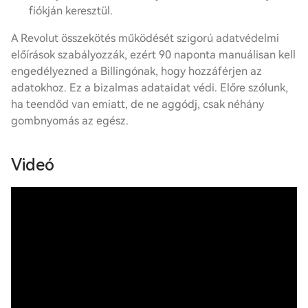
fiókján keresztül.
A Revolut összekötés működését szigorú adatvédelmi
előírások szabályozzák, ezért 90 naponta manuálisan kell
engedélyezned a Billingónak, hogy hozzáférjen az
adatokhoz. Ez a bizalmas adataidat védi. Előre szólunk,
ha teendőd van emiatt, de ne aggódj, csak néhány
gombnyomás az egész.
Videó