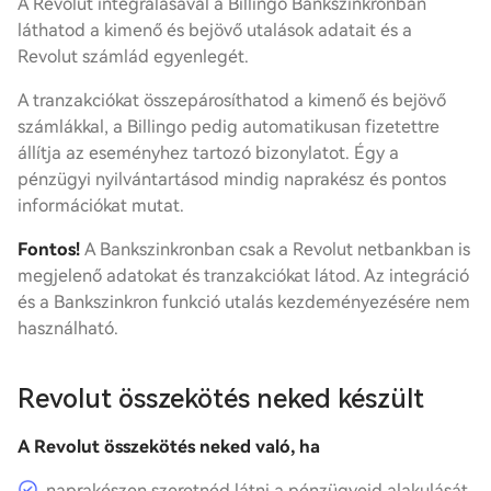
A Revolut integrálásával a Billingo Bankszinkronban
láthatod a kimenő és bejövő utalások adatait és a
Revolut számlád egyenlegét.
A tranzakciókat összepárosíthatod a kimenő és bejövő
számlákkal, a Billingo pedig automatikusan fizetettre
állítja az eseményhez tartozó bizonylatot. Égy a
pénzügyi nyilvántartásod mindig naprakész és pontos
információkat mutat.
Fontos!
A Bankszinkronban csak a Revolut netbankban is
megjelenő adatokat és tranzakciókat látod. Az integráció
és a Bankszinkron funkció utalás kezdeményezésére nem
használható.
Revolut összekötés neked készült
A Revolut összekötés neked való, ha
naprakészen szeretnéd látni a pénzügyeid alakulását,