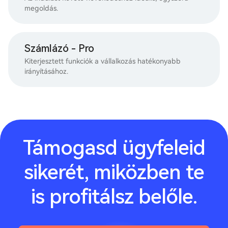
megoldás.
Számlázó - Pro
Kiterjesztett funkciók a vállalkozás hatékonyabb
irányításához.
Támogasd ügyfeleid
sikerét, miközben te
is profitálsz belőle.