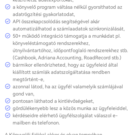
a könyvelő program váltása nélkül gyorsíthatod az
adatrögzítési gyakorlatodat,
API összekapcsolódás segítségével akár
automatizálhatod a számlaadatok szinkronizálását,
50+ működő integráció támogatja a munkádat pl.
könyveléstámogató rendszerekhez,
útnyilvántartóhoz, időpontfoglaló rendszerekhez stb.
(Cashbook, Adriana Accounting, RoadRecord stb.)
bármikor ellenőrizheted, hogy az ügyfeleid által
kiállított számlák adatszolgáltatása rendben
megtörtént-e,
azonnal látod, ha az ügyfél valamelyik számlájával
gond van,
pontosan láthatod a kintlévőségeket,
gördülékenyebb lesz a közös munka az ügyfeleiddel,
kérdéseidre elérhető ügyfélszolgálat válaszol e-
mailben és telefonon.
A Könyvelői fiókkal akkor és olyan tempóban