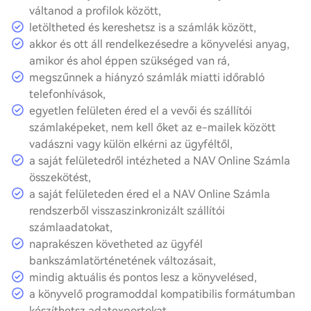
váltanod a profilok között,
letöltheted és kereshetsz is a számlák között,
akkor és ott áll rendelkezésedre a könyvelési anyag,
amikor és ahol éppen szükséged van rá,
megszűnnek a hiányzó számlák miatti időrabló
telefonhívások,
egyetlen felületen éred el a vevői és szállítói
számlaképeket, nem kell őket az e-mailek között
vadászni vagy külön elkérni az ügyféltől,
a saját felületedről intézheted a NAV Online Számla
összekötést,
a saját felületeden éred el a NAV Online Számla
rendszerből visszaszinkronizált szállítói
számlaadatokat,
naprakészen követheted az ügyfél
bankszámlatörténetének változásait,
mindig aktuális és pontos lesz a könyvelésed,
a könyvelő programoddal kompatibilis formátumban
készíthetsz adatexportokat,