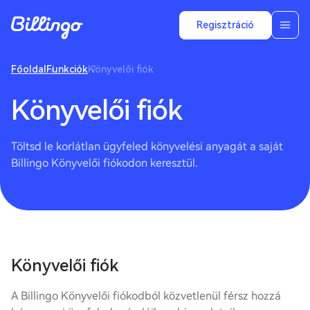
Regisztráció
Főoldal
Funkciók
Könyvelői fiók
Könyvelői fiók
Töltsd le korlátlan ügyfeled könyvelési anyagát a saját
Billingo Könyvelői fiókodon keresztül.
Könyvelői fiók
A Billingo Könyvelői fiókodból közvetlenül férsz hozzá