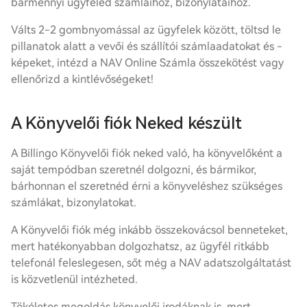
bármennyi ügyfeled számláihoz, bizonylataihoz.
Válts 2-2 gombnyomással az ügyfelek között, töltsd le
pillanatok alatt a vevői és szállítói számlaadatokat és -
képeket, intézd a NAV Online Számla összekötést vagy
ellenőrizd a kintlévőségeket!
A Könyvelői fiók Neked készült
A Billingo Könyvelői fiók neked való, ha könyvelőként a
saját tempódban szeretnél dolgozni, és bármikor,
bárhonnan el szeretnéd érni a könyveléshez szükséges
számlákat, bizonylatokat.
A Könyvelői fiók még inkább összekovácsol benneteket,
mert hatékonyabban dolgozhatsz, az ügyfél ritkább
telefonál feleslegesen, sőt még a NAV adatszolgáltatást
is közvetlenül intézheted.
Tökéletes megoldás könyvelői irodáknak is, mert