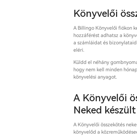
Könyvelői öss
A Billingo Könyvelői fiókon k
hozzáférést adhatsz a könyv
a számláidat és bizonylataid
eléri.
Küldd el néhány gombnyomás
hogy nem kell minden hónap
könyvelési anyagot.
A Könyvelői ö
Neked készült
A Könyvelői összekötés neke
könyvelőd a közreműködésed 