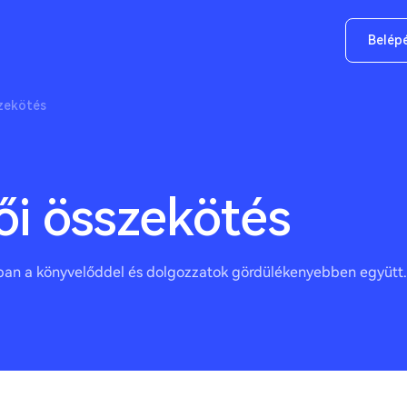
Belép
zekötés
ői összekötés
óban a könyvelőddel és dolgozzatok gördülékenyebben együtt.