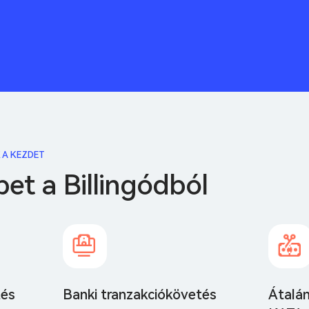
 A KEZDET
bet a Billingódból
tés
Banki tranzakciókövetés
Átalá