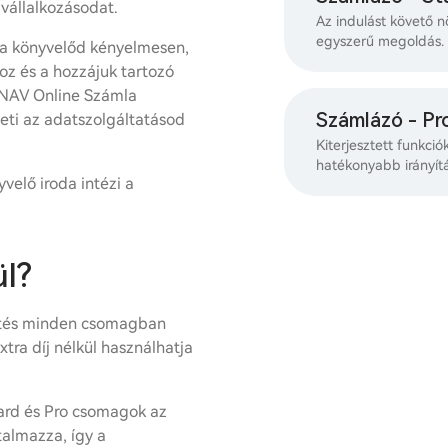
vállalkozásodat.
Az indulást követő n
egyszerű megoldás.
l a könyvelőd kényelmesen,
oz és a hozzájuk tartozó
a NAV Online Számla
Számlázó - Pr
eti az adatszolgáltatásod
Kiterjesztett funkció
hatékonyabb irányít
velő iroda intézi a
l?
kötés minden csomagban
tra díj nélkül használhatja
ard és Pro csomagok az
talmazza, így a