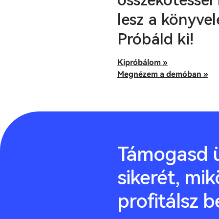
összekötéssel
lesz a könyvel
Próbáld ki!
Kipróbálom »
Megnézem a demóban »
Támogasd ü
sikerét, mik
profitálsz b