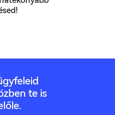
 hatékonyabb
ésed!
gyfeleid
özben te is
előle.