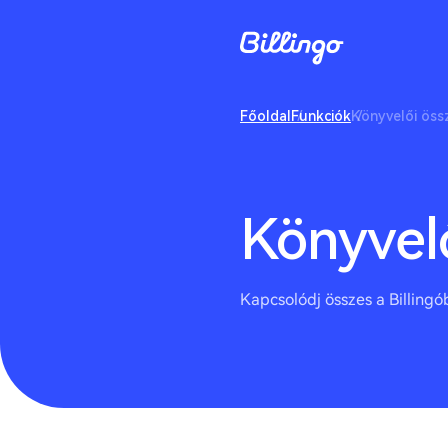
Főoldal
Funkciók
Könyvelői öss
Könyvel
Kapcsolódj összes a Billing