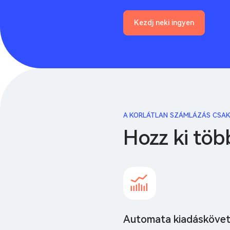
Kezdj neki ingyen
A KORLÁTLAN SZÁMLÁZÁS CSAK
Hozz ki töb
Automata kiadásköve