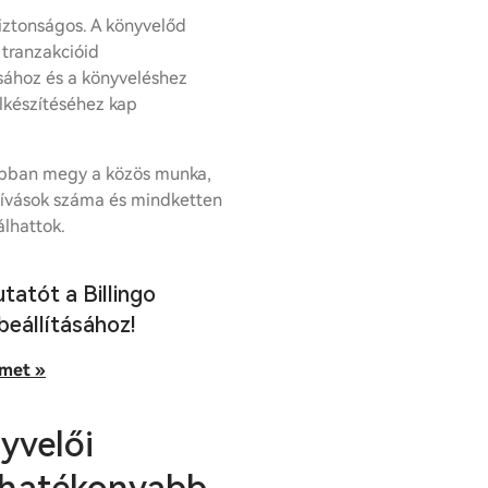
biztonságos. A könyvelőd
 tranzakcióid
ához és a könyveléshez
lkészítéséhez kap
jobban megy a közös munka,
hívások száma és mindketten
álhattok.
tatót a Billingo
beállításához!
őmet »
yvelői