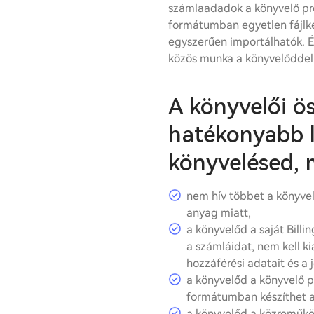
számlaadadok a könyvelő p
formátumban egyetlen fájlké
egyszerűen importálhatók. 
közös munka a könyvelőddel
A könyvelői ö
hatékonyabb l
könyvelésed, 
nem hív többet a könyvel
anyag miatt,
a könyvelőd a saját Billin
a számláidat, nem kell ki
hozzáférési adatait és a 
a könyvelőd a könyvelő p
formátumban készíthet a
a könyvelőd a közreműkö