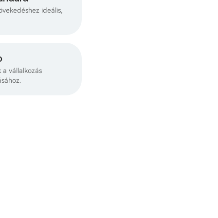
övekedéshez ideális,
o
k a vállalkozás
ásához.