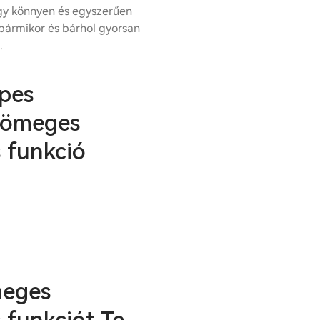
gy könnyen és egyszerűen
 bármikor és bárhol gyorsan
.
pes
Tömeges
s funkció
meges