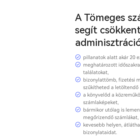
A Tömeges szá
segít csökkent
adminisztráci
pillanatok alatt akár 20 e
meghatározott időszakra
találatokat,
bizonylattömb, fizetési 
szűkítheted a letöltendő 
a könyvelőd a közreműköd
számlaképeket,
bármikor utólag is leme
megőrizendő számlákat,
kevesebb helyen, átlátha
bizonylataidat.