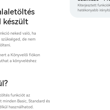
Kiterjesztett funkció
aletöltés
hatékonyabb irányít
 készült
nkció neked való, ha
n szükséged, de nem
ölteni.
ert a Könyvelői fiókon
uthat a könyveléshez
l?
öltés funkciót az
t minden Basic, Standard és
lkül használhatod.