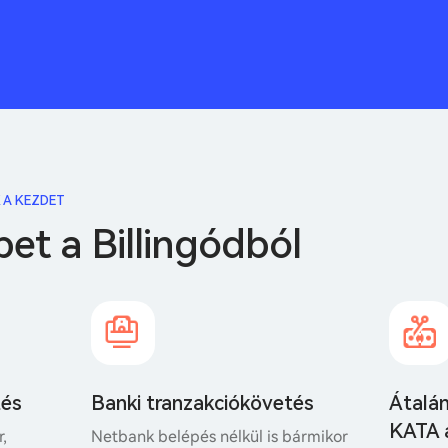
 A KEZDET
bet a Billingódból
tés
Banki tranzakciókövetés
Átalá
KATA 
r,
Netbank belépés nélkül is bármikor