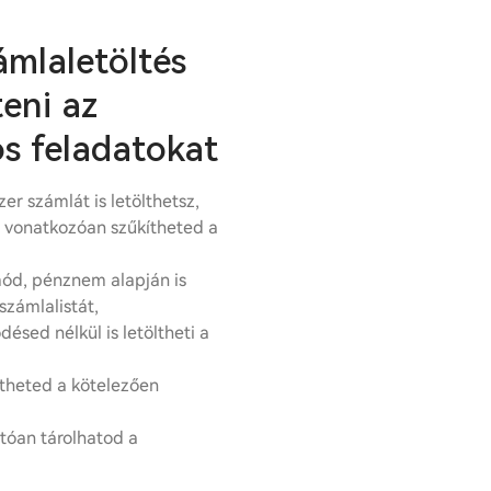
mlaletöltés
eni az
ós feladatokat
zer számlát is letölthetsz,
 vonatkozóan szűkítheted a
mód, pénznem alapján is
számlalistát,
ésed nélkül is letöltheti a
ntheted a kötelezően
tóan tárolhatod a