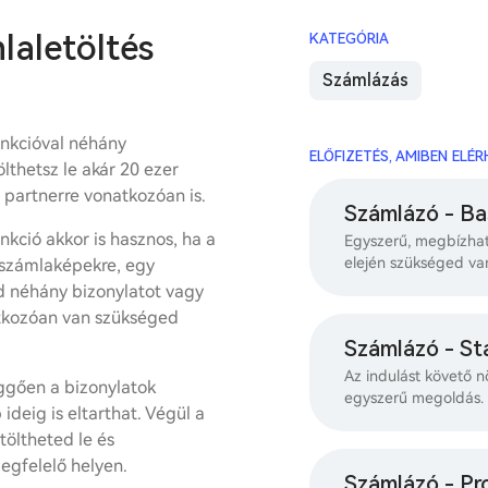
aletöltés
KATEGÓRIA
Számlázás
unkcióval néhány
ELŐFIZETÉS, AMIBEN ELÉ
thetsz le akár 20 ezer
t partnerre vonatkozóan is.
Számlázó - Ba
kció akkor is hasznos, ha a
Egyszerű, megbízhat
elején szükséged va
 számlaképekre, egy
d néhány bizonylatot vagy
tkozóan van szükséged
Számlázó - St
Az indulást követő n
ggően a bizonylatok
egyszerű megoldás.
ideig is eltarthat. Végül a
öltheted le és
egfelelő helyen.
Számlázó - Pr