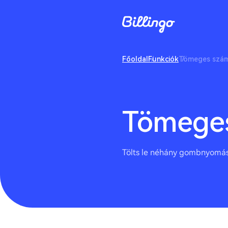
Főoldal
Funkciók
Tömeges száml
Tömeges
Tölts le néhány gombnyomáss