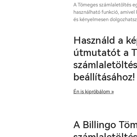
A Tömeges számlaletöltés e
használható funkció, amivel
és kényelmesen dolgozhatsz
Használd a ké
útmutatót a 
számlaletölté
beállításához!
Én is kipróbálom »
A Billingo Tö