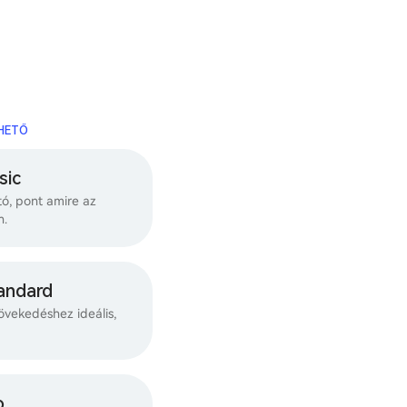
RHETŐ
sic
ó, pont amire az
n.
andard
övekedéshez ideális,
o