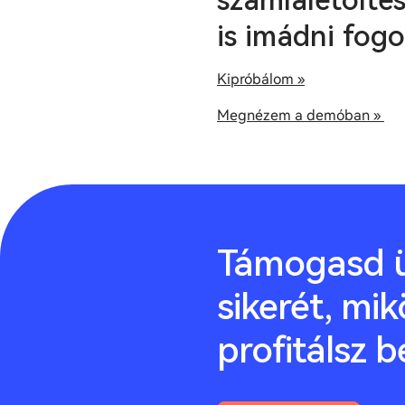
számlaletöltés
is imádni fogo
Kipróbálom »
Megnézem a demóban »
Támogasd ü
sikerét, mik
profitálsz b