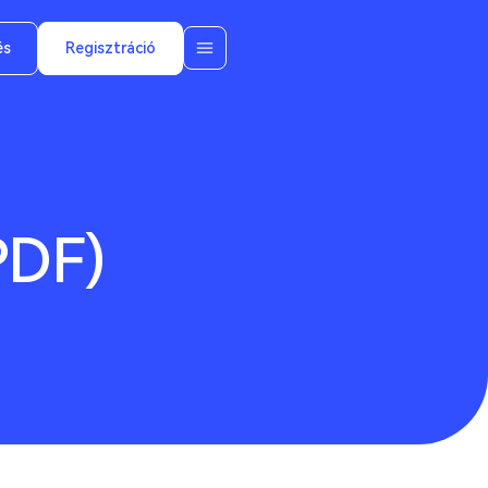
és
Regisztráció
PDF)