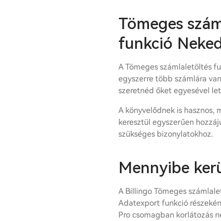
Tömeges száml
funkció Neked
A Tömeges számlaletöltés fu
egyszerre több számlára va
szeretnéd őket egyesével let
A könyvelődnek is hasznos, m
keresztül egyszerűen hozzáj
szükséges bizonylatokhoz.
Mennyibe kerü
A Billingo Tömeges számlalet
Adatexport funkció részekén
Pro csomagban korlátozás né