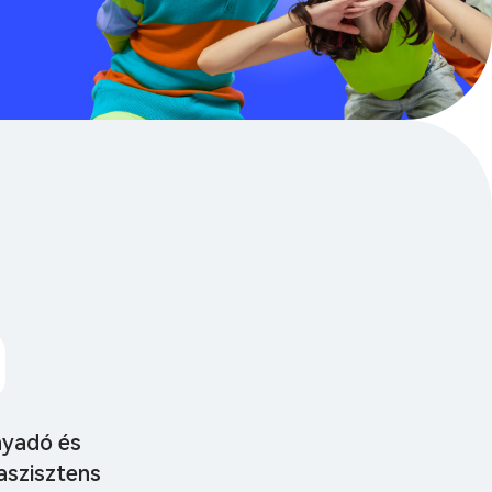
nyadó és
aszisztens