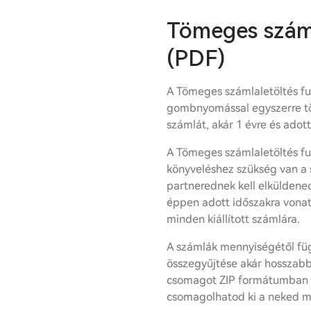
Tömeges száml
(PDF)
A Tömeges számlaletöltés f
gombnyomással egyszerre töl
számlát, akár 1 évre és adot
A Tömeges számlaletöltés fun
könyveléshez szükség van a
partnerednek kell elküldene
éppen adott időszakra vona
minden kiállított számlára.
A számlák mennyiségétől fü
összegyűjtése akár hosszabb 
csomagot ZIP formátumban t
csomagolhatod ki a neked m