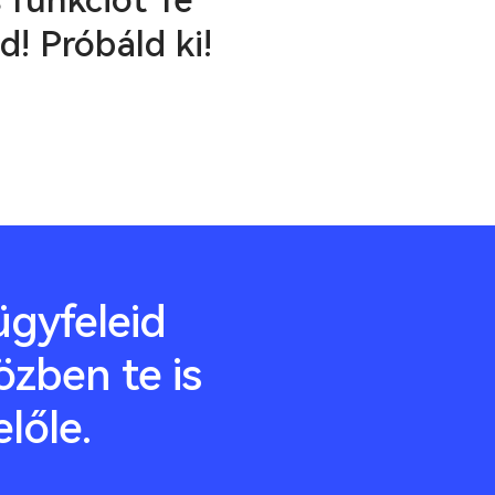
 funkciót Te
d! Próbáld ki!
gyfeleid
özben te is
előle.