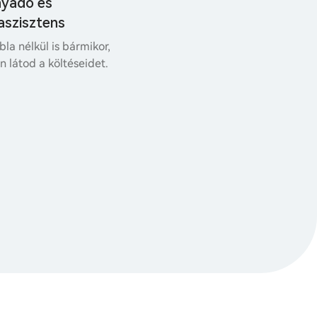
nyadó és
aszisztens
bla nélkül is bármikor,
 látod a költéseidet.