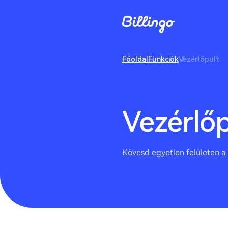
Főoldal
Funkciók
Vezérlőpult
Vezérlőp
Kövesd egyetlen felületen a 