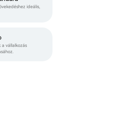
övekedéshez ideális,
o
k a vállalkozás
ásához.