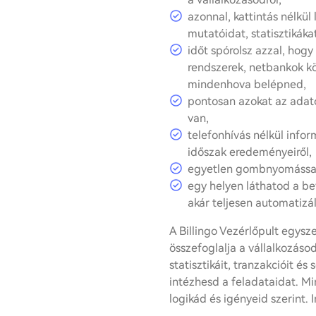
azonnal, kattintás nélkül
mutatóidat, statisztikákat
időt spórolsz azzal, hogy 
rendszerek, netbankok kö
mindenhova belépned,
pontosan azokat az adat
van,
telefonhívás nélkül info
időszak eredeményeiről,
egyetlen gombnyomással 
egy helyen láthatod a be
akár teljesen automatizál
A Billingo Vezérlőpult egys
összefoglalja a vállalkozás
statisztikáit, tranzakcióit é
intézhesd a feladataidat. Mi
logikád és igényeid szerint.