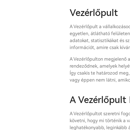
Vezérlőpult
A Vezérlőpult a vállalkozáso
egyetlen, átlátható felülete
adatokat, statisztikákat és s
információt, amire csak kíván
A Vezérlőpulton megjelenő 
rendeződnek, amelyek helyét 
Így csakis te határozod meg,
vagy éppen nem látni, amiko
A Vezérlőpult
A Vezérlőpultot szeretni fo
követni, hogy mi történik a 
leghatékonyabb, leginkább 