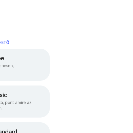
RHETŐ
ee
enesen,
sic
ó, pont amire az
n.
andard