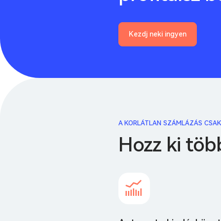
Kezdj neki ingyen
A KORLÁTLAN SZÁMLÁZÁS CSAK
Hozz ki töb