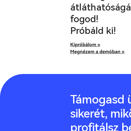
átláthatóságát
fogod!
Próbáld ki!
Kipróbálom »
Megnézem a demóban »
Támogasd ü
sikerét, mik
profitálsz b