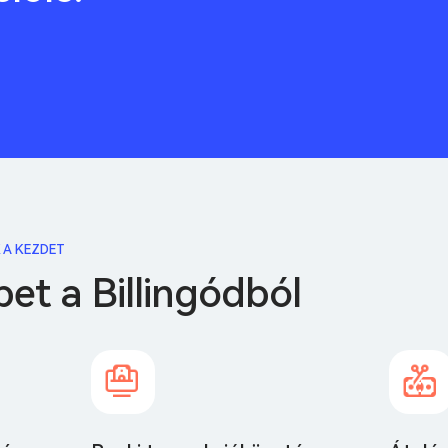
 A KEZDET
bet a Billingódból