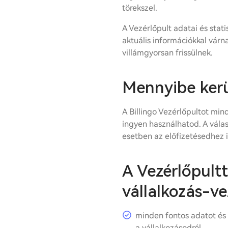
törekszel.
A Vezérlőpult adatai és statis
aktuális információkkal várna
villámgyorsan frissülnek.
Mennyibe kerü
A Billingo Vezérlőpultot mi
ingyen használhatod. A vál
esetben az előfizetésedhez 
A Vezérlőpult
vállalkozás-ve
minden fontos adatot és 
a vállalkozásodról,