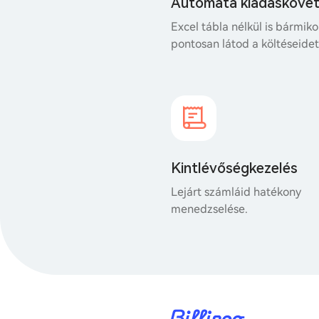
Automata kiadásköve
Excel tábla nélkül is bármiko
pontosan látod a költéseidet
Kintlévőségkezelés
Lejárt számláid hatékony
menedzselése.