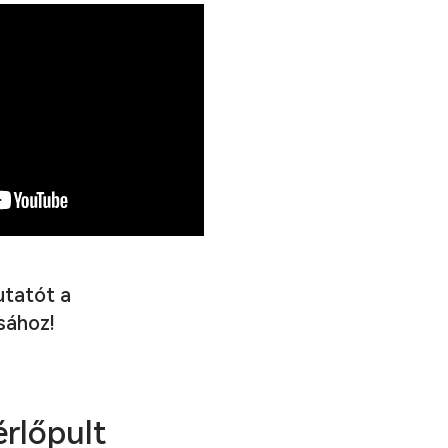
utatót a
sához!
érlőpult