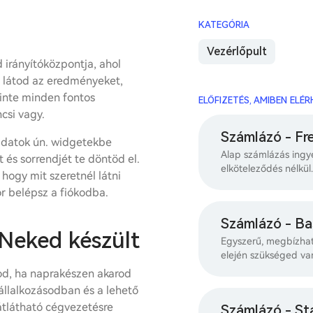
KATEGÓRIA
Vezérlőpult
d irányítóközpontja, ahol
n látod az eredményeket,
zinte minden fontos
ELŐFIZETÉS, AMIBEN ELÉ
csi vagy.
Számlázó - Fr
adatok ún. widgetekbe
Alap számlázás ingy
és sorrendjét te döntöd el.
elköteleződés nélkül.
 hogy mit szeretnél látni
r belépsz a fiókodba.
Számlázó - Ba
 Neked készült
Egyszerű, megbízhat
elején szükséged va
god, ha naprakészen akarod
vállalkozásodban és a lehető
átlátható cégvezetésre
Számlázó - St