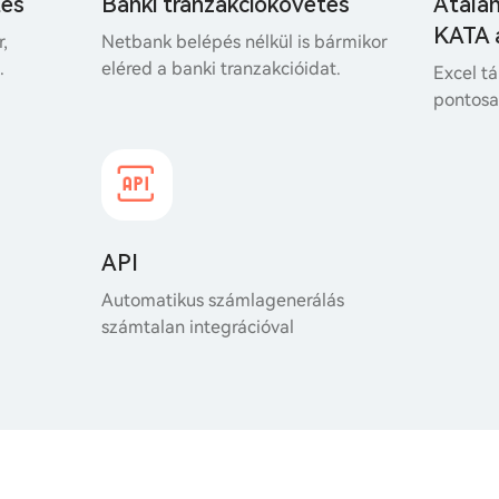
tés
Banki tranzakciókövetés
Átalá
KATA 
r,
Netbank belépés nélkül is bármikor
.
eléred a banki tranzakcióidat.
Excel tá
pontosan
API
Automatikus számlagenerálás
számtalan integrációval