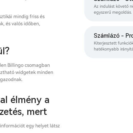
Az indulást követő n
egyszerű megoldás.
ztikái mindig friss és
k, és valós időben,
Számlázó - Pr
Kiterjesztett funkció
l?
hatékonyabb irányít
nden Billingo csomagban
asztható widgetek minden
igazodnak.
tal élmény a
zetés, mert
információt egy helyet látsz