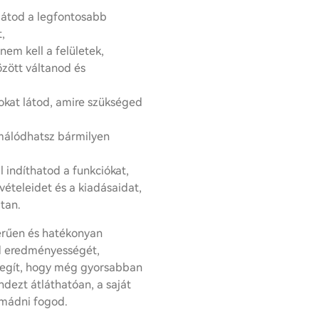
 látod a legfontosabb
,
nem kell a felületek,
zött váltanod és
okat látod, amire szükséged
rmálódhatsz bármilyen
indíthatod a funkciókat,
vételeidet és a kiadásaidat,
tan.
zerűen és hatékonyan
od eredményességét,
s segít, hogy még gyorsabban
ndezt átláthatóan, a saját
 Imádni fogod.