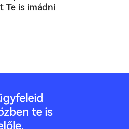
 Te is imádni
gyfeleid
özben te is
előle.