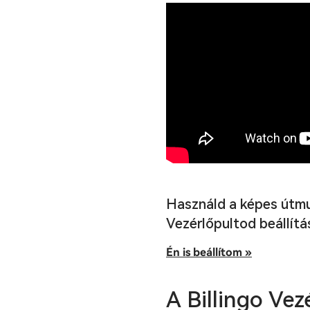
Használd a képes útm
Vezérlőpultod beállítá
Én is beállítom »
A Billingo Vez