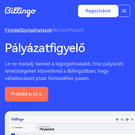
Regisztráció
Főoldal
Szolgáltatások
Pályázatfigyelő
Pályázatfigyelő
Le ne maradj: keresd a legizgalmasabb, friss pályázati
lehetőségeket közvetlenül a Billingódban, hogy
vállalkozásod plusz forrásokhoz jusson.
Próbáld ki te is