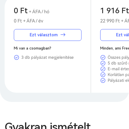
0 Ft
1 916 Ft
+ ÁFA / hó
0 Ft + ÁFA / év
22 990 Ft + ÁF
Ezt választom
Ezt vá
Mi van a csomagban?
Minden, ami Free
3 db pályázat megjelenítése
Összes pál
5 db szűrő
E-mail érte
Korlátlan p
Pályázati e
Gyakran ismételt