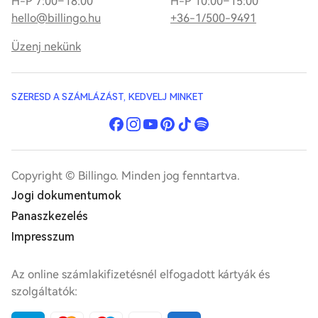
H-P 7:00–18:00
H-P 10:00–15:00
hello@billingo.hu
+36-1/500-9491
Üzenj nekünk
SZERESD A SZÁMLÁZÁST, KEDVELJ MINKET
Copyright © Billingo. Minden jog fenntartva.
Jogi dokumentumok
Panaszkezelés
Impresszum
Az online számlakifizetésnél elfogadott kártyák és
szolgáltatók: