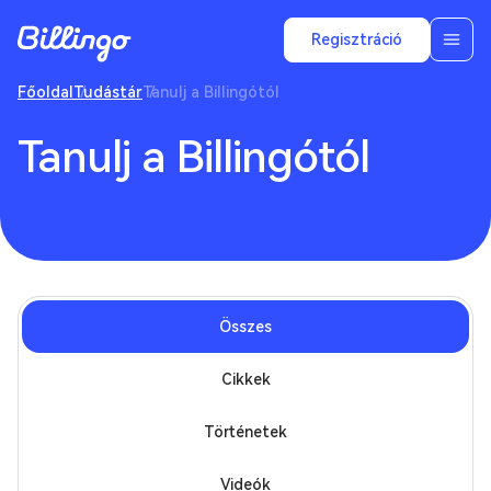
Regisztráció
Főoldal
Tudástár
Tanulj a Billingótól
Tanulj a Billingótól
Összes
Cikkek
Történetek
Videók