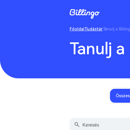
Főoldal
Tudástár
Tanulj a Billin
Tanulj a 
Összes