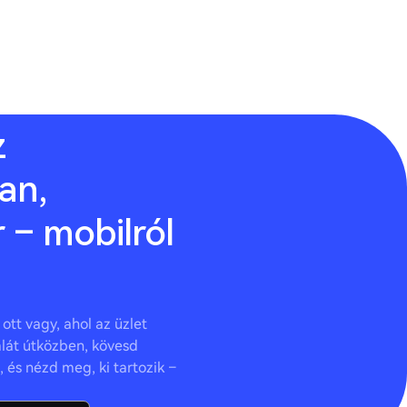
z
an,
 – mobilról
ott vagy, ahol az üzlet
ámlát útközben, kövesd
 és nézd meg, ki tartozik –