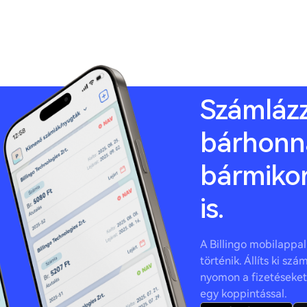
Számláz
bárhonn
bármikor
is.
A Billingo mobilappal 
történik. Állíts ki sz
nyomon a fizetéseket,
egy koppintással.