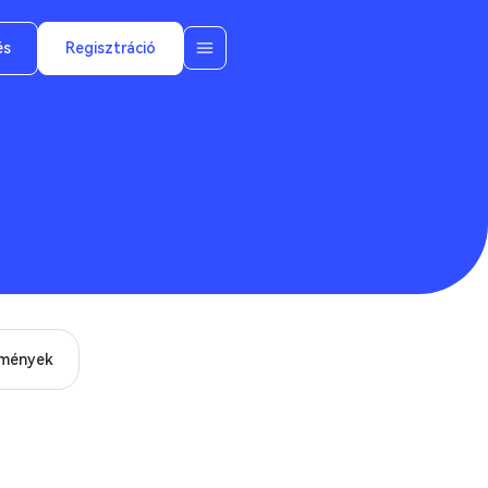
és
Regisztráció
mények