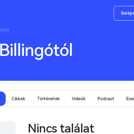
Belép
gótól
Billingótól
Cikkek
Történetek
Videók
Podcast
Ese
Nincs találat