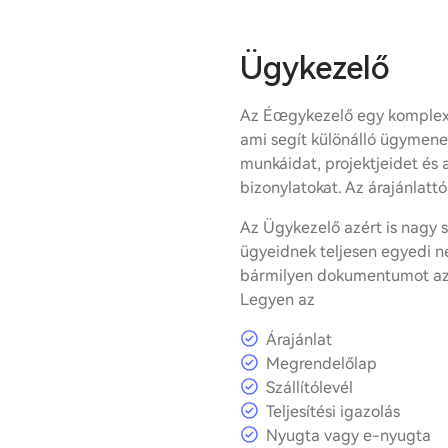
Ügykezelő
Az Éœgykezelő egy komplex 
ami segít különálló ügymene
munkáidat, projektjeidet és 
bizonylatokat. Az árajánlatt
Az Ügykezelő azért is nagy 
ügyeidnek teljesen egyedi ne
bármilyen dokumentumot az
Legyen az
Árajánlat
Megrendelőlap
Szállítólevél
Teljesítési igazolás
Nyugta vagy e-nyugta