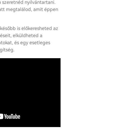
 szeretnéd nyilvántartani.
latt megtalálod, amit éppen
később is előkeresheted az
éseit, elküldheted a
tokat, és egy esetleges
gítség.