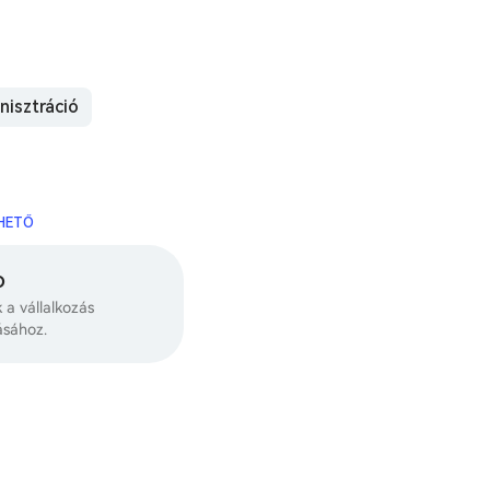
nisztráció
RHETŐ
o
k a vállalkozás
ásához.