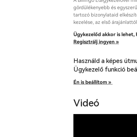
A Billingo Éœgykezelővel mi
gördülékenyebb és egyszer
tartozó bizonylataid elkészít
kezelése, az első árajánlattó
Ügykezelőd akkor is lehet,
Regisztrálj ingyen »
Használd a képes útmu
Ügykezelő funkció beál
Én is beállítom »
Videó