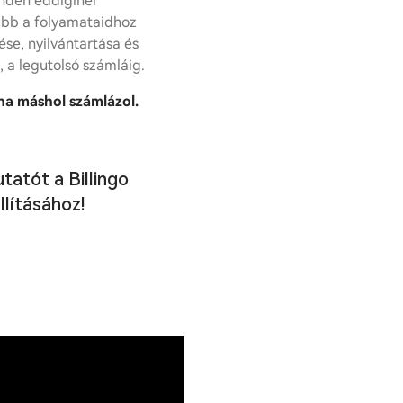
nden eddiginél
űbb a folyamataidhoz
ése, nyilvántartása és
l, a legutolsó számláig.
 ha máshol számlázol.
tatót a Billingo
lításához!