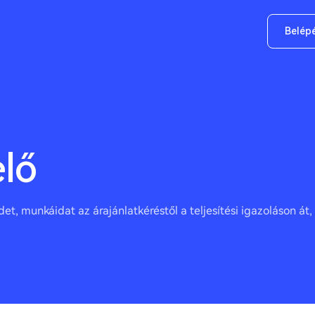
Belép
lő
et, munkáidat az árajánlatkéréstől a teljesítési igazoláson 