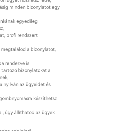
ön ügyet hozhatsz létre,
zásig minden bizonylatot egy
unkának egyedileg
sz,
t, profi rendszert
t megtalálod a bizonylatot,
a rendezve is
tartozó bizonylatokat a
nek,
ja nyilván az ügyeidet és
 gombnyomásra készíthetsz
, úgy állíthatod az ügyek