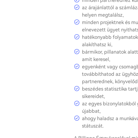
minden partneredhez kül
az árajánlattól a számlá
helyen megtalálsz,
minden projektnek és m
elnevezett ügyet nyithat
hatékonyabb folyamatoka
alakíthatsz ki,
bármikor, pillanatok alat
amit keresel,
egyenként vagy csomagb
továbbíthatod az ügyhöz 
partnerednek, könyvelőd
beszédes statisztika tart
sikereidet,
az egyes bizonylatokból
újabbat,
ahogy haladsz a munkával
státuszát.