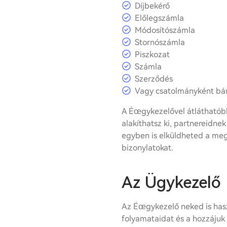
Díjbekérő
Előlegszámla
Módosítószámla
Stornószámla
Piszkozat
Számla
Szerződés
Vagy csatolmányként b
A Éœgykezelővel átláthatób
alakíthatsz ki, partnereidne
egyben is elküldheted a me
bizonylatokat.
Az Ügykezelő 
Az Éœgykezelő neked is hasz
folyamataidat és a hozzájuk 