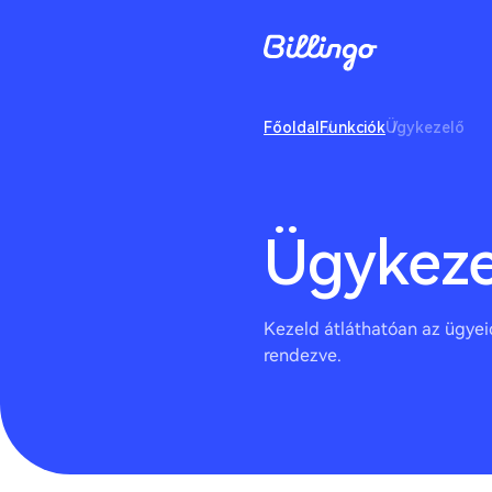
Főoldal
Funkciók
Ügykezelő
Ügykeze
Kezeld átláthatóan az ügyeid
rendezve.