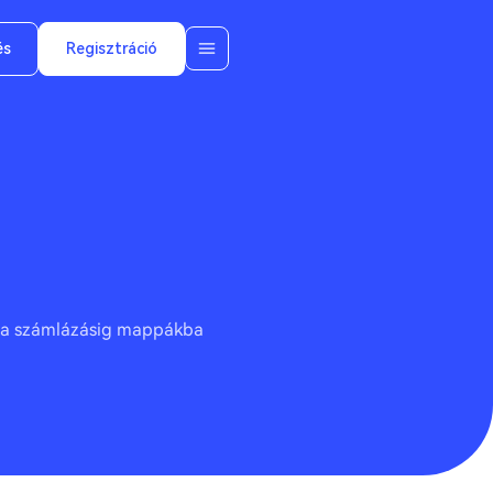
és
Regisztráció
át, a számlázásig mappákba