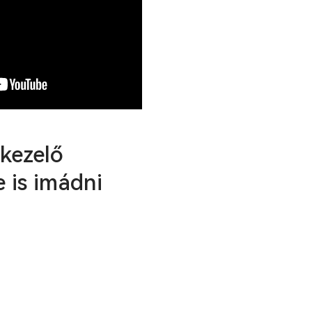
ykezelő
 is imádni