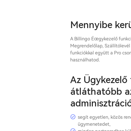
Mennyibe kerü
A Billingo Éœgykezelő funkci
Megrendelőlap, Szállítólevél 
funkciókkal együtt a Pro cso
használhatod.
Az Ügykezelő 
átláthatóbb a
adminisztráci
segít egyetlen, közös ren
ügymenetedet,