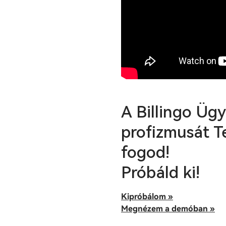
A Billingo Üg
profizmusát Te
fogod!
Próbáld ki!
Kipróbálom »
Megnézem a demóban »