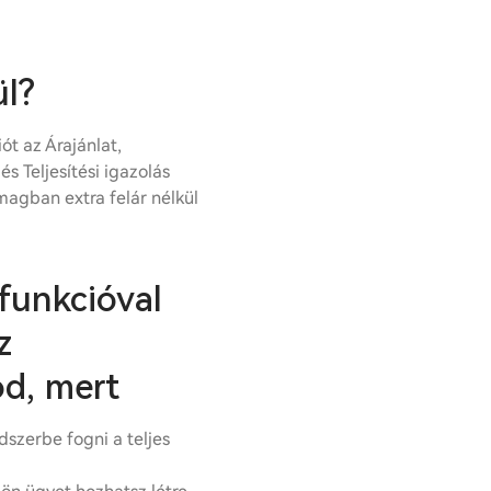
l?
ót az Árajánlat,
és Teljesítési igazolás
magban extra felár nélkül
funkcióval
z
ód, mert
dszerbe fogni a teljes