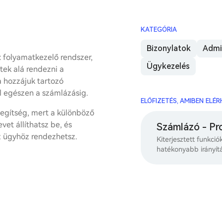
KATEGÓRIA
Bizonylatok
Admi
folyamatkezelő rendszer,
Ügykezelés
tek alá rendezni a
a hozzájuk tartozó
ól egészen a számlázásig.
ELŐFIZETÉS, AMIBEN ELÉ
segítség, mert a különböző
vet állíthatsz be, és
Számlázó - Pr
 ügyhöz rendezhetsz.
Kiterjesztett funkció
hatékonyabb irányít