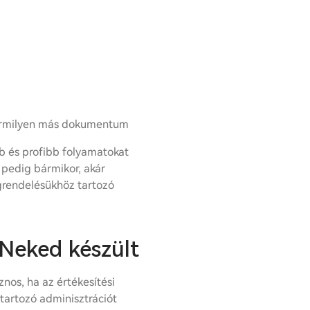
ármilyen más dokumentum
b és profibb folyamatokat
k pedig bármikor, akár
grendelésükhöz tartozó
Neked készült
nos, ha az értékesítési
tartozó adminisztrációt