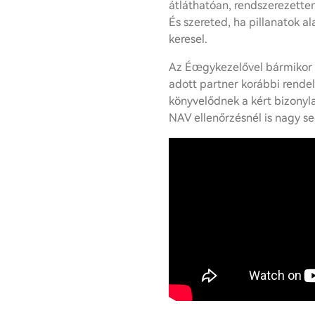
átláthatóan, rendszerezetten
És szereted, ha pillanatok a
keresel.
Az Éœgykezelővel bármikor 
adott partner korábbi rendel
könyvelődnek a kért bizonyla
NAV ellenőrzésnél is nagy se