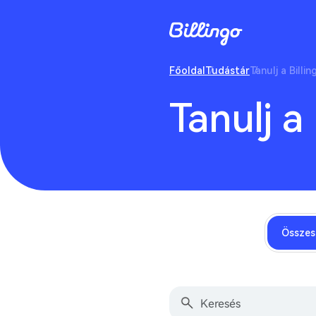
Főoldal
Tudástár
Tanulj a Billin
Tanulj a 
Összes