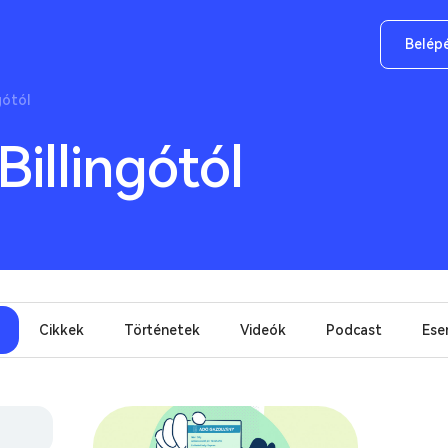
Belép
gótól
Billingótól
Cikkek
Történetek
Videók
Podcast
Ese