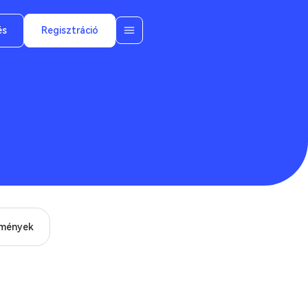
és
Regisztráció
mények