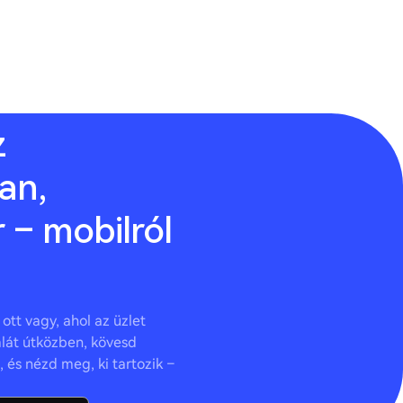
z
an,
 – mobilról
ott vagy, ahol az üzlet
ámlát útközben, kövesd
 és nézd meg, ki tartozik –