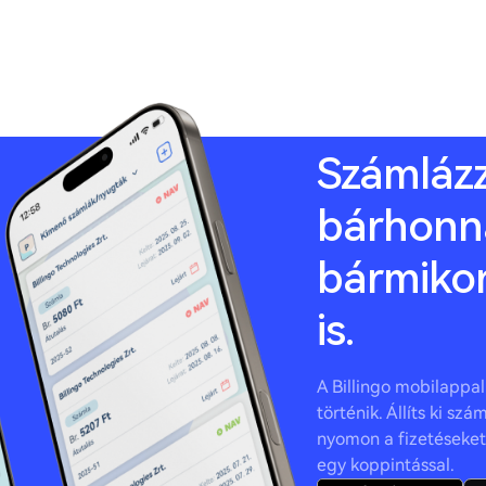
Számláz
bárhonn
bármikor
is.
A Billingo mobilappal 
történik. Állíts ki sz
nyomon a fizetéseket,
egy koppintással.