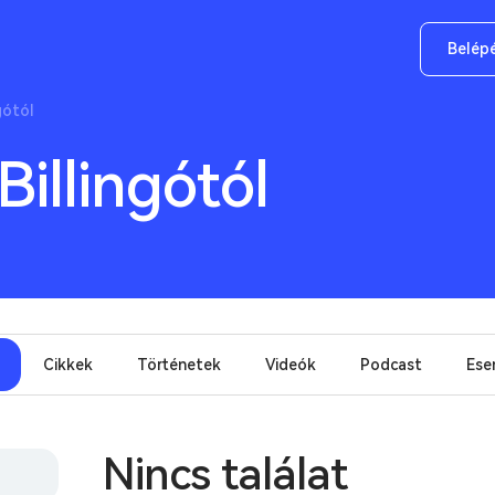
Belép
gótól
Billingótól
Cikkek
Történetek
Videók
Podcast
Ese
Nincs találat