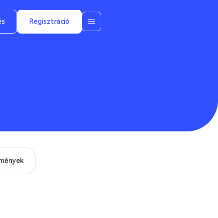
és
Regisztráció
mények