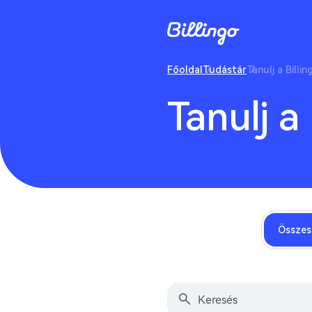
Főoldal
Tudástár
Tanulj a Billin
Tanulj a 
Összes