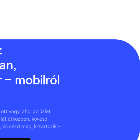
z
an,
 – mobilról
ott vagy, ahol az üzlet
ámlát útközben, kövesd
 és nézd meg, ki tartozik –