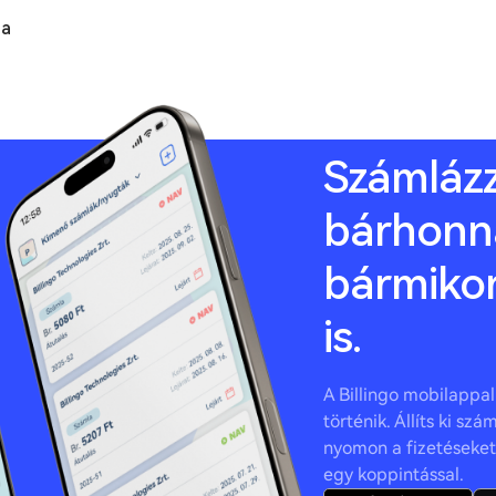
ia
Számláz
bárhonn
bármikor
is.
A Billingo mobilappal 
történik. Állíts ki sz
nyomon a fizetéseket,
egy koppintással.