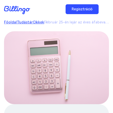
Regisztráció
Főoldal
Tudástár
Cikkek
Február 25-én lejár az éves áfabevallás határideje