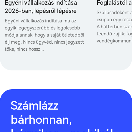
Egyéni vállalkozás indítása
Foglalástól 
2026-ban, lépésről lépésre
Szállásadóként 
csupán egy rész
Egyéni vállalkozás indítása ma az
A háttérben szá
egyik legegyszerűbb és legolcsóbb
teendő zajlik: fo
módja annak, hogy a saját ötletedből
vendégkommunik
élj meg. Nincs ügyvéd, nincs jegyzett
tőke, nincs hossz...
Számlázz
bárhonnan,