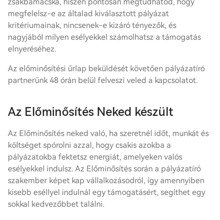
zsákbamacska, hiszen pontosan megtudhatod, hogy
megfelelsz-e az általad kiválasztott pályázat
kritériumainak, nincsenek-e kizáró tényezők, és
nagyjából milyen esélyekkel számolhatsz a támogatás
elnyeréséhez.
Az előminősítési űrlap beküldését követően pályázatíró
partnerünk 48 órán belül felveszi veled a kapcsolatot.
Az Előminősítés Neked készült
Az Előminősítés neked való, ha szeretnél időt, munkát és
költséget spórolni azzal, hogy csakis azokba a
pályázatokba fektetsz energiát, amelyeken valós
esélyekkel indulsz. Az Előminősítés során a pályázatíró
szakember képet kap vállalkozásodról, így amennyiben
kisebb eséllyel indulnál egy támogatásért, segíthet egy
sokkal kedvezőbbet találni.