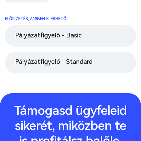
ELŐFIZETÉS, AMIBEN ELÉRHETŐ
Pályázatfigyelő - Basic
Pályázatfigyelő - Standard
Támogasd ügyfeleid
sikerét, miközben te
is profitálsz belőle.