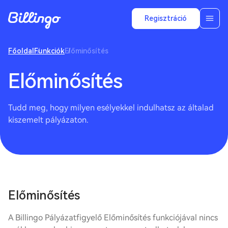
Regisztráció
Főoldal
Funkciók
Előminősítés
Előminősítés
Tudd meg, hogy milyen esélyekkel indulhatsz az általad
kiszemelt pályázaton.
Előminősítés
A Billingo Pályázatfigyelő Előminősítés funkciójával nincs