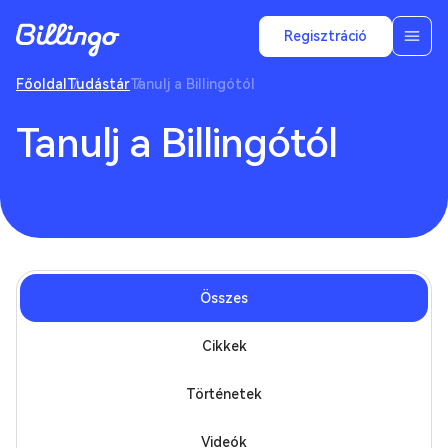
Regisztráció
Főoldal
Tudástár
Tanulj a Billingótól
Tanulj a Billingótól
Összes
Cikkek
Történetek
Videók