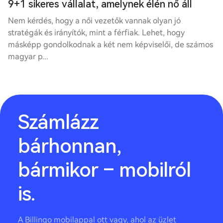
9+1 sikeres vállalat, amelynek élén nő áll
Nem kérdés, hogy a női vezetők vannak olyan jó
stratégák és irányítók, mint a férfiak. Lehet, hogy
másképp gondolkodnak a két nem képviselői, de számos
magyar p...
Számlázz
bárhonnan,
bármikor – mobilról
is.
A Billingo mobilappal ott vagy, ahol az üzlet