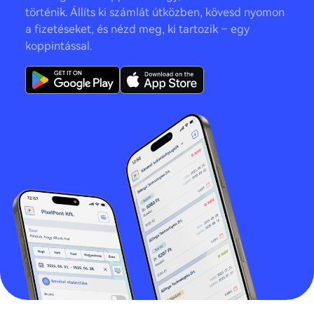
történik. Állíts ki számlát útközben, kövesd nyomon
a fizetéseket, és nézd meg, ki tartozik – egy
koppintással.