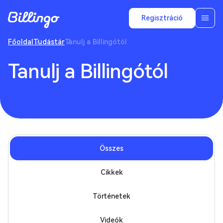
Regisztráció
Főoldal
Tudástár
Tanulj a Billingótól
Tanulj a Billingótól
Összes
Cikkek
Történetek
Videók