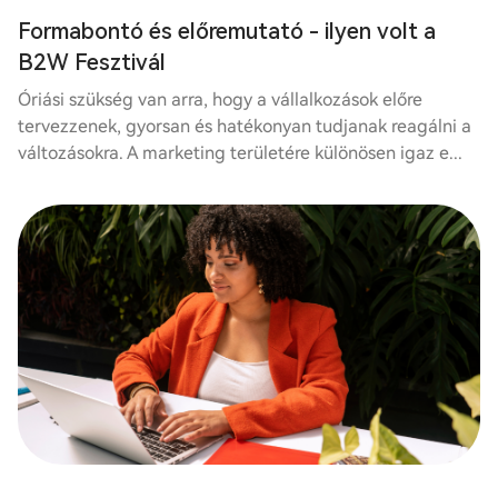
Formabontó és előremutató - ilyen volt a
B2W Fesztivál
Óriási szükség van arra, hogy a vállalkozások előre
tervezzenek, gyorsan és hatékonyan tudjanak reagálni a
változásokra. A marketing területére különösen igaz e...