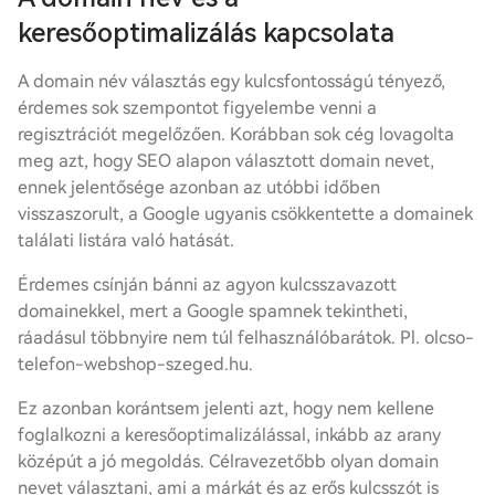
keresőoptimalizálás kapcsolata
A domain név választás egy kulcsfontosságú tényező,
érdemes sok szempontot figyelembe venni a
regisztrációt megelőzően. Korábban sok cég lovagolta
meg azt, hogy SEO alapon választott domain nevet,
ennek jelentősége azonban az utóbbi időben
visszaszorult, a Google ugyanis csökkentette a domainek
találati listára való hatását.
Érdemes csínján bánni az agyon kulcsszavazott
domainekkel, mert a Google spamnek tekintheti,
ráadásul többnyire nem túl felhasználóbarátok. Pl. olcso-
telefon-webshop-szeged.hu.
Ez azonban korántsem jelenti azt, hogy nem kellene
foglalkozni a keresőoptimalizálással, inkább az arany
középút a jó megoldás. Célravezetőbb olyan domain
nevet választani, ami a márkát és az erős kulcsszót is