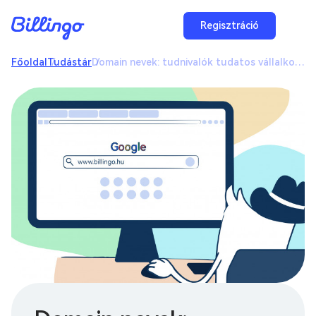
Regisztráció
Főoldal
Tudástár
Domain nevek: tudnivalók tudatos vállalkozóknak