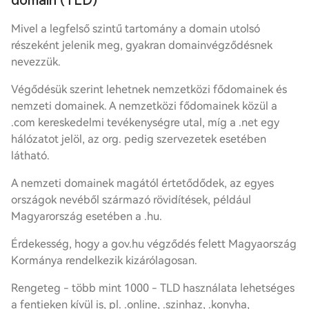
domain (TLD)
Mivel a legfelső szintű tartomány a domain utolsó
részeként jelenik meg, gyakran domainvégződésnek
nevezzük.
Végődésük szerint lehetnek nemzetközi fődomainek és
nemzeti domainek. A nemzetközi fődomainek közül a
.com kereskedelmi tevékenységre utal, míg a .net egy
hálózatot jelöl, az org. pedig szervezetek esetében
látható.
A nemzeti domainek magától értetődődek, az egyes
országok nevéből származó rövidítések, például
Magyarország esetében a .hu.
Érdekesség, hogy a gov.hu végződés felett Magyaország
Kormánya rendelkezik kizárólagosan.
Rengeteg - több mint 1000 - TLD használata lehetséges
a fentieken kívül is, pl. .online, .szinhaz, .konyha,