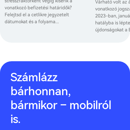
stresszfaktorként végig kísérik a
Várható volt az
vonatkozó befizetési határidők?
vonatkozó jogsz
Felejtsd el a cetlikre jegyzetelt
2023-ban, januá
dátumokat és a folyama...
hatályba is lépte
újdonságokat a Bi
Számlázz
bárhonnan,
bármikor – mobilról
is.