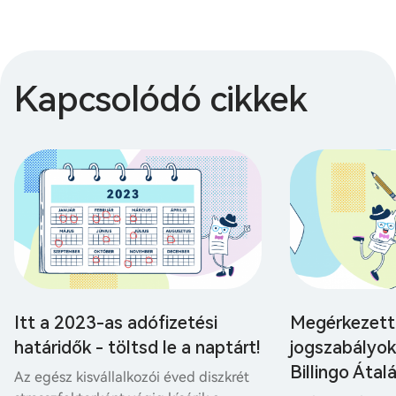
Kapcsolódó cikkek
Itt a 2023-as adófizetési
Megérkezett
határidők - töltsd le a naptárt!
jogszabályok 
Billingo Áta
Az egész kisvállalkozói éved diszkrét