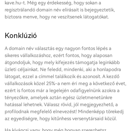
kave.hu-t. Még egy érdekesség, hogy sokan a
regisztrálandó domain név elírásait is bejegyeztetik,
biztosra menve, hogy ne veszítsenek látogatókat.
Konklúzió
A domain név választás egy nagyon fontos lépés a
sikeres vállalkozáshoz, ezért fontos, hogy alaposan
átgondoljuk, hogy mely kifejezés támogatja leginkább
üzleti céljainkat. Ne feledd, mindenki, aki a honlapodra
látogat, ezzel a címmel találkozik és azonosít. A kezdő
vállalkozások közel 25%-a nem éri meg a következő évet,
ezért is fontos már a legelején odafigyelnünk azokra a
tényezőkre, amelyek aztán egész üzletmenetünkre
hatással lehetnek. Válassz rövid, jól megjegyezhető, a
profilodnak megfelelő elnevezést! Mindenképp törekedj
az egyediségre, hogy kitűnhess versenytársaid közül.
Ha kíváncsi vagy, hogy még hogyan szerezhetsz