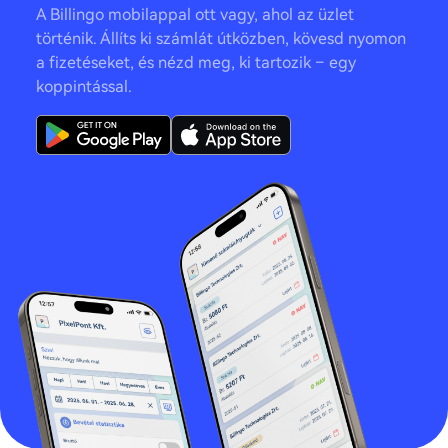
A Billingo mobilappal ott vagy, ahol az üzlet
történik. Állíts ki számlát útközben, kövesd nyomon
a fizetéseket, és nézd meg, ki tartozik – egy
koppintással.