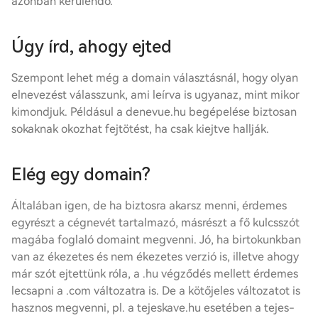
azonban kerülendő.
Úgy írd, ahogy ejted
Szempont lehet még a domain választásnál, hogy olyan
elnevezést válasszunk, ami leírva is ugyanaz, mint mikor
kimondjuk. Példásul a denevue.hu begépelése biztosan
sokaknak okozhat fejtötést, ha csak kiejtve hallják.
Elég egy domain?
Általában igen, de ha biztosra akarsz menni, érdemes
egyrészt a cégnevét tartalmazó, másrészt a fő kulcsszót
magába foglaló domaint megvenni. Jó, ha birtokunkban
van az ékezetes és nem ékezetes verzió is, illetve ahogy
már szót ejtettünk róla, a .hu végződés mellett érdemes
lecsapni a .com változatra is. De a kötőjeles változatot is
hasznos megvenni, pl. a tejeskave.hu esetében a tejes-