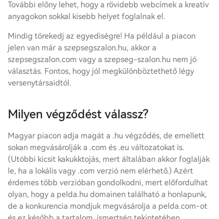
További előny lehet, hogy a rövidebb webcímek a kreatív
anyagokon sokkal kisebb helyet foglalnak el.
Mindig törekedj az egyediségre! Ha például a piacon
jelen van már a szepsegszalon.hu, akkor a
szepsegszalon.com vagy a szepseg-szalon.hu nem jó
választás. Fontos, hogy jól megkülönböztethető légy
versenytársaidtól.
Milyen végződést válassz?
Magyar piacon adja magát a .hu végződés, de emellett
sokan megvásárolják a .com és .eu változatokat is.
(Utóbbi kicsit kakukktojás, mert általában akkor foglalják
le, ha a lokális vagy .com verzió nem elérhető.) Azért
érdemes több verzióban gondolkodni, mert előfordulhat
olyan, hogy a pelda.hu domainen található a honlapunk,
de a konkurencia mondjuk megvásárolja a pelda.com-ot
és ez később a tartalom, ismertség tekintetében