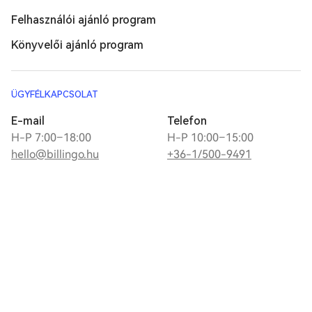
Felhasználói ajánló program
Könyvelői ajánló program
ÜGYFÉLKAPCSOLAT
E-mail
Telefon
H-P 7:00–18:00
H-P 10:00–15:00
hello@billingo.hu
+36-1/500-9491
Üzenj nekünk
SZERESD A SZÁMLÁZÁST, KEDVELJ MINKET
Copyright © Billingo. Minden jog fenntartva.