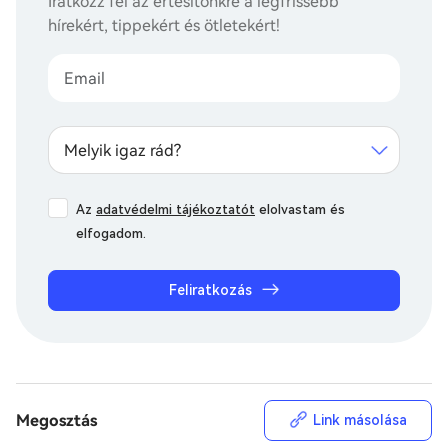
Iratkozz fel az értesítőnkre a legfrissebb
hírekért, tippekért és ötletekért!
Melyik igaz rád?
Az
adatvédelmi tájékoztatót
elolvastam és
elfogadom.
Feliratkozás
Megosztás
Link másolása