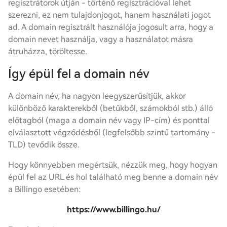
regisztrátorok útján - történő regisztrációval lehet
szerezni, ez nem tulajdonjogot, hanem használati jogot
ad. A domain regisztrált használója jogosult arra, hogy a
domain nevet használja, vagy a használatot másra
átruházza, töröltesse.
Így épül fel a domain név
A domain név, ha nagyon leegyszerűsítjük, akkor
különböző karakterekből (betűkből, számokból stb.) álló
előtagból (maga a domain név vagy IP-cím) és ponttal
elválasztott végződésből (legfelsőbb szintű tartomány -
TLD) tevődik össze.
Hogy könnyebben megértsük, nézzük meg, hogy hogyan
épül fel az URL és hol található meg benne a domain név
a Billingo esetében:
https://www.billingo.hu/