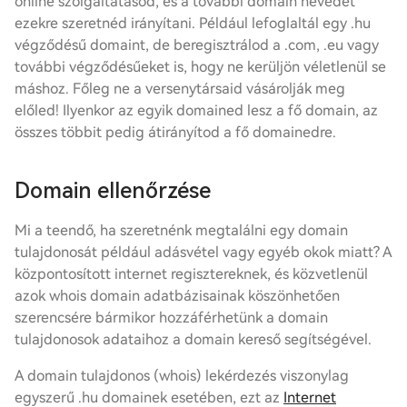
online szolgáltatásod, és a további domain nevedet
ezekre szeretnéd irányítani. Például lefoglaltál egy .hu
végződésű domaint, de beregisztrálod a .com, .eu vagy
további végződésűeket is, hogy ne kerüljön véletlenül se
máshoz. Főleg ne a versenytársaid vásárolják meg
előled! Ilyenkor az egyik domained lesz a fő domain, az
összes többit pedig átirányítod a fő domainedre.
Domain ellenőrzése
Mi a teendő, ha szeretnénk megtalálni egy domain
tulajdonosát például adásvétel vagy egyéb okok miatt? A
központosított internet regisztereknek, és közvetlenül
azok whois domain adatbázisainak köszönhetően
szerencsére bármikor hozzáférhetünk a domain
tulajdonosok adataihoz a domain kereső segítségével.
A domain tulajdonos (whois) lekérdezés viszonylag
egyszerű .hu domainek esetében, ezt az
Internet