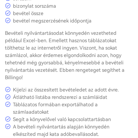
bizonylat sorszáma
bevétel össze
bevétel megszerzésének időpontja
Bevételi nyilvántartásodat könnyedén vezetheted
például Excel-ben. Emellett hasznos táblázatokat
tölthetsz le az internetről ingyen. Viszont, ha sokat
számlázol, akkor érdemes elgondolkodni azon, hogy
tehetnéd még gyorsabbá, kényelmesebbé a
bevételi
nyilvántartás
vezetését. Ebben rengeteget segíthet a
Billingo!
Kijelzi az összesített bevételedet az adott évre.
Átlátható listába rendszerezi a számláidat
Táblázatos formában exportálhatod a
számlaadatokat
Segít a könyvelővel való kapcsolattartásban
A
bevételi nyilvántartás
alapján könnyedén
elkészíted majd kata adóbevallásodat.