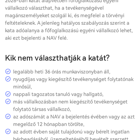
2026-ban katát alapvetően főfoglalkozású egyéni
vállalkozó választhat, ha a tevékenységével
magánszemélyeket szolgál ki, és megfelel a törvényi
feltételeknek. A jelenleg hatályos szabályozás szerint a
kata adóalanya a főfoglalkozású egyéni vállalkozó lehet,
aki ezt bejelenti a NAV felé.
Kik nem választhatják a katát?
legalább heti 36 órás munkaviszonyban áll,
nyugdíjas vagy kiegészítő tevékenységet folytatónak
minősül,
nappali tagozatos tanuló vagy hallgató,
más vállalkozásban nem kiegészítő tevékenységet
folytató társas vállalkozó,
az adószámát a NAV a bejelentés évében vagy az azt
megelőző 12 hónapban törölte,
az adott évben saját tulajdonú vagy bérelt ingatlan
bérbeadásából, üzemeltetéséből bevételt szerzett.