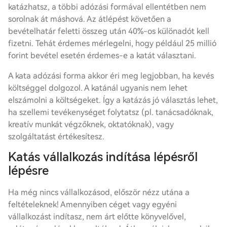
katázhatsz, a többi adózási formával ellentétben nem
sorolnak át máshová. Az átlépést követően a
bevételhatár feletti összeg után 40%-os különadót kell
fizetni. Tehát érdemes mérlegelni, hogy például 25 millió
forint bevétel esetén érdemes-e a katát választani.
A kata adózási forma akkor éri meg legjobban, ha kevés
költséggel dolgozol. A katánál ugyanis nem lehet
elszámolni a költségeket. Így a katázás jó választás lehet,
ha szellemi tevékenységet folytatsz (pl. tanácsadóknak,
kreatív munkát végzőknek, oktatóknak), vagy
szolgáltatást értékesítesz.
Katás vállalkozás indítása lépésről
lépésre
Ha még nincs vállalkozásod, először nézz utána a
feltételeknek! Amennyiben céget vagy egyéni
vállalkozást indítasz, nem árt előtte könyvelővel,