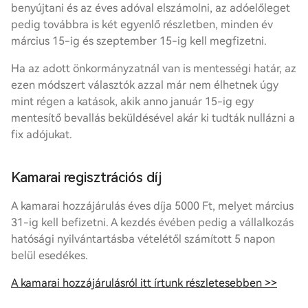
benyújtani és az éves adóval elszámolni, az adó
előleg
et
pedig továbbra is két egyenlő részletben, minden év
március 15-ig és szeptember 15-ig kell megfizetni.
Ha az adott önkormányzatnál van is mentességi határ, az
ezen módszert választók azzal már nem élhetnek úgy
mint régen a katások, akik anno január 15-ig egy
mentesítő bevallás beküldésével akár ki tudták nullázni a
fix adójukat.
Kamarai regisztrációs díj
A kamarai hozzájárulás éves díja 5000 Ft, melyet március
31-ig kell befizetni. A kezdés évében pedig a vállalkozás
hatósági nyilvántartásba vételétől számított 5 napon
belül esedékes.
A kamarai hozzájárulásról itt írtunk részletesebben >>