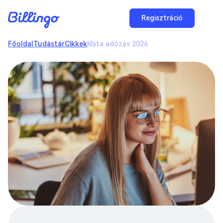
Regisztráció
Főoldal
Tudástár
Cikkek
Kata adózás 2026