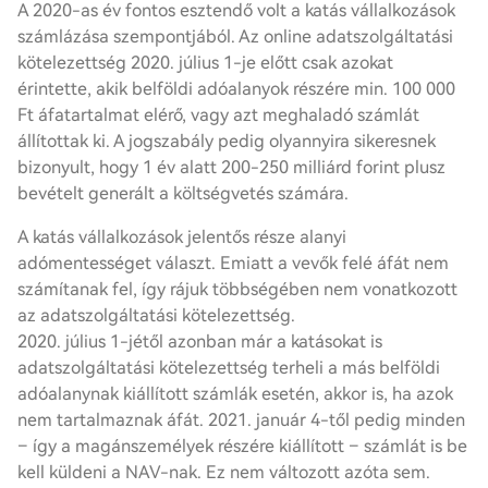
A 2020-as év fontos esztendő volt a katás vállalkozások
számlázása szempontjából. Az online
adatszolgáltatási
kötelezettség
2020. július 1-je előtt csak azokat
érintette, akik belföldi adóalanyok részére min. 100 000
Ft áfatartalmat elérő, vagy azt meghaladó számlát
állítottak ki. A jogszabály pedig olyannyira sikeresnek
bizonyult, hogy 1 év alatt 200-250 milliárd forint plusz
bevételt generált a költségvetés számára.
A katás vállalkozások jelentős része
alanyi
adómentesség
et választ. Emiatt a vevők felé áfát nem
számítanak fel, így rájuk többségében nem vonatkozott
az
adatszolgáltatási kötelezettség
.
2020. július 1-jétől azonban már a katásokat is
adatszolgáltatási kötelezettség
terheli a más belföldi
adóalanynak kiállított számlák esetén, akkor is, ha azok
nem tartalmaznak áfát. 2021. január 4-től pedig minden
– így a magánszemélyek részére kiállított – számlát is be
kell küldeni a NAV-nak. Ez nem változott azóta sem.