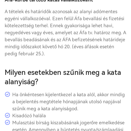
A tételek és határidők azonosak az alanyi adómentes
egyéni vállalkozóéval. Ezen felül Áfa bevallási és fizetési
kötelezettség terhel. Ennek gyakorisága lehet havi,
negyedéves vagy éves, amelyet az Áfa tv. határoz meg. A
bevallás beadásának és az ÁFA befizetésének határideje
mindig időszakot követő hó 20. (éves áfások esetén
pedig február 25.).
Milyen esetekben szűnik meg a kata
alanyiság?
Ha önkéntesen kijelentkezel a kata alól, akkor mindig
a bejelentés megtétele hónapjának utolsó napjával
szűnik meg a kata alanyiságod.
Kisadózó halála
Mulasztási bírság kiszabásának jogerőre emelkedése
esetén. Amennyiben a büntetés nyugta/számlaadási