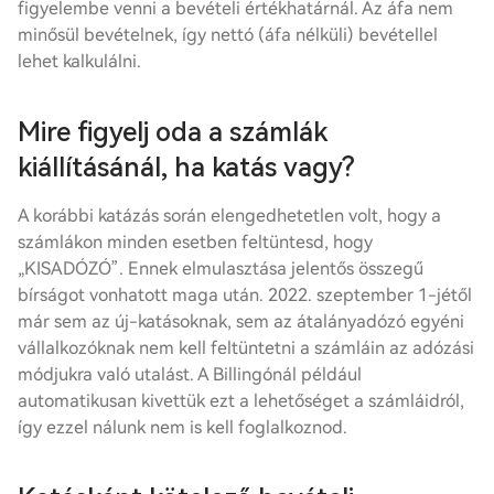
figyelembe venni a bevételi értékhatárnál. Az áfa nem
minősül bevételnek, így
nettó
(áfa nélküli) bevétellel
lehet kalkulálni.
Mire figyelj oda a számlák
kiállításánál, ha katás vagy?
A korábbi katázás során elengedhetetlen volt, hogy a
számlákon minden esetben feltüntesd, hogy
„KISADÓZÓ”. Ennek elmulasztása jelentős összegű
bírságot vonhatott maga után. 2022. szeptember 1-jétől
már sem az új-katásoknak, sem az átalányadózó egyéni
vállalkozóknak nem kell feltüntetni a számláin az adózási
módjukra való utalást. A Billingónál például
automatikusan kivettük ezt a lehetőséget a számláidról,
így ezzel nálunk nem is kell foglalkoznod.