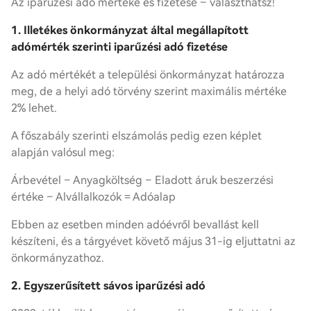
Az iparűzési adó mértéke és fizetése – választhatsz!
1. Illetékes önkormányzat által megállapított
adómérték szerinti iparűzési adó fizetése
Az adó mértékét a települési önkormányzat határozza
meg, de a helyi adó törvény szerint maximális mértéke
2% lehet.
A főszabály szerinti elszámolás pedig ezen képlet
alapján valósul meg:
Árbevétel – Anyagköltség – Eladott áruk beszerzési
értéke – Alvállalkozók = Adóalap
Ebben az esetben minden adóévről bevallást kell
készíteni, és a tárgyévet követő május 31-ig eljuttatni az
önkormányzathoz.
2. Egyszerűsített sávos iparűzési adó