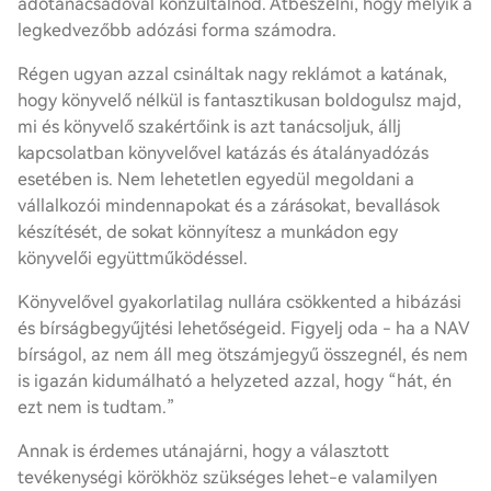
adótanácsadóval konzultálnod. Átbeszélni, hogy melyik a
legkedvezőbb adózási forma számodra.
Régen ugyan azzal csináltak nagy reklámot a katának,
hogy könyvelő nélkül is fantasztikusan boldogulsz majd,
mi és könyvelő szakértőink is azt tanácsoljuk, állj
kapcsolatban könyvelővel katázás és átalányadózás
esetében is. Nem lehetetlen egyedül megoldani a
vállalkozói mindennapokat és a zárásokat, bevallások
készítését, de sokat könnyítesz a munkádon egy
könyvelői együttműködéssel.
Könyvelővel gyakorlatilag nullára csökkented a hibázási
és bírságbegyűjtési lehetőségeid. Figyelj oda - ha a NAV
bírságol, az nem áll meg ötszámjegyű összegnél, és nem
is igazán kidumálható a helyzeted azzal, hogy “hát, én
ezt nem is tudtam.”
Annak is érdemes utánajárni, hogy a választott
tevékenységi körökhöz szükséges lehet-e valamilyen