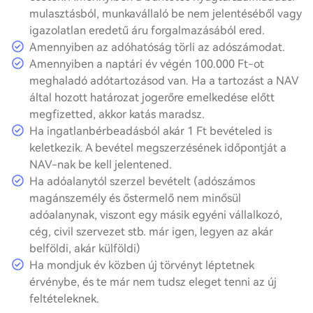
mulasztásból, munkavállaló be nem jelentéséből vagy
igazolatlan eredetű áru forgalmazásából ered.
Amennyiben az adóhatóság törli az adószámodat.
Amennyiben a naptári év végén 100.000 Ft-ot
meghaladó adótartozásod van. Ha a tartozást a NAV
által hozott határozat jogerőre emelkedése előtt
megfizetted, akkor katás maradsz.
Ha ingatlanbérbeadásból akár 1 Ft bevételed is
keletkezik. A bevétel megszerzésének időpontját a
NAV-nak be kell jelentened.
Ha adóalanytól szerzel bevételt (adószámos
magánszemély és őstermelő nem minősül
adóalanynak, viszont egy másik egyéni vállalkozó,
cég, civil szervezet stb. már igen, legyen az akár
belföldi, akár külföldi)
Ha mondjuk év közben új törvényt léptetnek
érvénybe, és te már nem tudsz eleget tenni az új
feltételeknek.