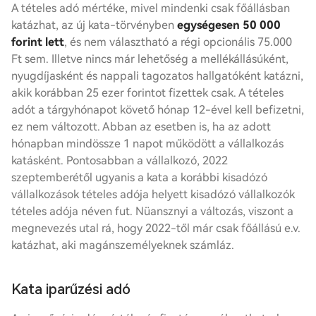
A
tételes adó
mértéke, mivel mindenki csak főállásban
katázhat, az új kata-törvényben
egységesen 50 000
forint lett
, és nem választható a régi opcionális 75.000
Ft sem. Illetve nincs már lehetőség a mellékállásúként,
nyugdíjasként és nappali tagozatos hallgatóként katázni,
akik korábban 25 ezer forintot fizettek csak. A
tételes
adó
t a tárgyhónapot követő hónap 12-ével kell befizetni,
ez nem változott. Abban az esetben is, ha az adott
hónapban mindössze 1 napot működött a vállalkozás
katásként. Pontosabban a vállalkozó, 2022
szeptemberétől ugyanis a kata a korábbi kisadózó
vállalkozások
tételes adó
ja helyett kisadózó vállalkozók
tételes adó
ja néven fut. Nüansznyi a változás, viszont a
megnevezés utal rá, hogy 2022-től már csak főállású e.v.
katázhat, aki magánszemélyeknek számláz.
Kata iparűzési adó