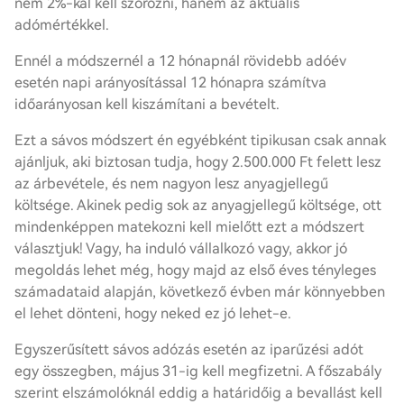
nem 2%-kal kell szorozni, hanem az aktuális
adómértékkel.
Ennél a módszernél a 12 hónapnál rövidebb adóév
esetén napi arányosítással 12 hónapra számítva
időarányosan kell kiszámítani a bevételt.
Ezt a sávos módszert én egyébként tipikusan csak annak
ajánljuk, aki biztosan tudja, hogy 2.500.000 Ft felett lesz
az árbevétele, és nem nagyon lesz anyagjellegű
költsége. Akinek pedig sok az anyagjellegű költsége, ott
mindenképpen matekozni kell mielőtt ezt a módszert
választjuk! Vagy, ha induló vállalkozó vagy, akkor jó
megoldás lehet még, hogy majd az első éves tényleges
számadataid alapján, következő évben már könnyebben
el lehet dönteni, hogy neked ez jó lehet-e.
Egyszerűsített sávos adózás esetén az iparűzési adót
egy összegben, május 31-ig kell megfizetni. A főszabály
szerint elszámolóknál eddig a határidőig a bevallást kell