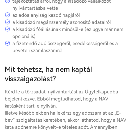
tájékoztatás arról, hogy a kisadózó vállalkozót
nyilvántartásba vette
az adóalanyiság kezdő napjáról
a kisadózó magánszemély azonosító adatairól
a kisadózó főállásúnak minősül-e (ez ugye már nem
opcionális)
a fizetendő adó összegéről, esedékességéről és a
bevételi számlaszámról
Mit tehetsz, ha nem kaptál
visszaigazolást?
Kérd le a törzsadat-nyilvántartást az Ügyfélkapudba
bejelentkezve. Ebből megtudhatod, hogy a NAV
katásként tart-e nyilván.
Illetve későbbiekben ha lekérsz egy adószámlát az „E-
bev” szolgáltatás keretében, akkor láthatod, hogy a NAV
kata adónemre könyvelt-e
tételes adó
t. Amennyiben