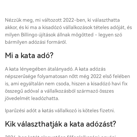
Nézzük meg, mi változott 2022-ben, ki választhatta
akkor, és ki ma a kisadózó vállalkozások
tételes adó
ját, és
milyen Billingo újítások állnak mögötted - legyen szó
bármilyen adózási formáról.
Mi a kata adó?
A kata lényegében átalányadó. A kata adózás
népszerűsége folyamatosan nőtt még 2022 első felében
is, ami egyáltalán nem csoda, hiszen a kisadózó havi fix
összegű adóval a vállalkozásból származó összes
jövedelmét leadózhatta.
Iparűzési adót a katás vállalkozó is köteles fizetni.
Kik választhatják a kata adózást?