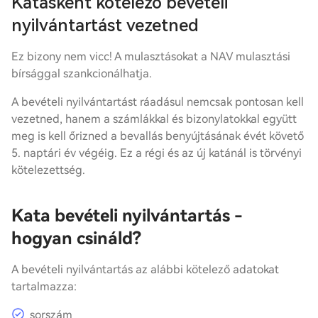
Katásként kötelező
bevételi
nyilvántartás
t vezetned
Ez bizony nem vicc! A mulasztásokat a NAV mulasztási
bírsággal szankcionálhatja.
A
bevételi nyilvántartás
t ráadásul nemcsak pontosan kell
vezetned, hanem a számlákkal és bizonylatokkal együtt
meg is kell őrizned a bevallás benyújtásának évét követő
5. naptári év végéig. Ez a régi és az új katánál is törvényi
kötelezettség.
Kata
bevételi nyilvántartás
-
hogyan csináld?
A
bevételi nyilvántartás
az alábbi kötelező adatokat
tartalmazza:
sorszám