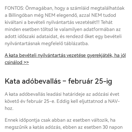
FONTOS: Önmagában, hogy a számláid megtalálhatóak
a Billingóban még NEM elegendő, azzal NEM tudod
kiváltani a
bevételi nyilvántartás
vezetését!!! Tehát
minden esetben töltsd le valamilyen adatformában az
adott időszaki adataidat, és rendezd őket egy
bevételi
nyilvántartás
nak megfelelő táblázatba.
A kata bevételi nyilvántartás vezetése gyerekjáték, ha jól
csinálod >>
Kata adóbevallás – február 25-ig
A kata adóbevallás leadási határideje az adózási évet
követő év február 25-e. Eddig kell eljuttatnod a NAV-
hoz.
Ennek időpontja csak abban az esetben változik, ha
megszűnik a katás adózás, ebben az esetben 30 napon