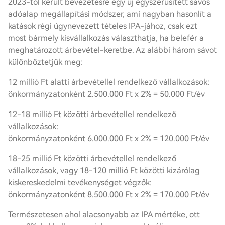
2023-tól került bevezetésre egy új egyszerűsített sávos
adóalap megállapítási módszer, ami nagyban hasonlít a
katások régi úgynevezett tételes IPA-jához, csak ezt
most bármely kisvállalkozás választhatja, ha belefér a
meghatározott árbevétel-keretbe. Az alábbi három sávot
különböztetjük meg:
12 millió Ft alatti árbevétellel rendelkező vállalkozások:
önkormányzatonként 2.500.000 Ft x 2% = 50.000 Ft/év
12-18 millió Ft közötti árbevétellel rendelkező
vállalkozások:
önkormányzatonként 6.000.000 Ft x 2% = 120.000 Ft/év
18-25 millió Ft közötti árbevétellel rendelkező
vállalkozások, vagy 18-120 millió Ft közötti kizárólag
kiskereskedelmi tevékenységet végzők:
önkormányzatonként 8.500.000 Ft x 2% = 170.000 Ft/év
Természetesen ahol alacsonyabb az IPA mértéke, ott