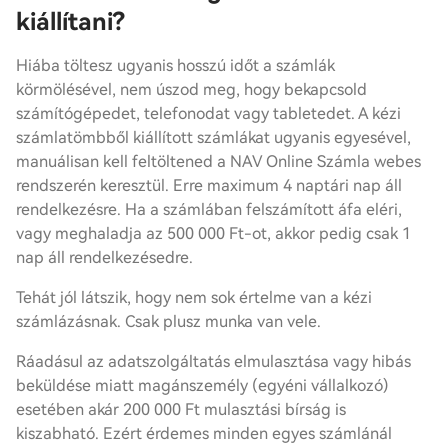
kiállítani?
Hiába töltesz ugyanis hosszú időt a számlák
körmölésével, nem úszod meg, hogy bekapcsold
számítógépedet, telefonodat vagy tabletedet. A kézi
számlatömbből kiállított számlákat ugyanis egyesével,
manuálisan kell feltöltened a NAV Online Számla webes
rendszerén keresztül. Erre maximum 4 naptári nap áll
rendelkezésre. Ha a számlában felszámított áfa eléri,
vagy meghaladja az 500 000 Ft-ot, akkor pedig csak 1
nap áll rendelkezésedre.
Tehát jól látszik, hogy nem sok értelme van a kézi
számlázásnak. Csak plusz munka van vele.
Ráadásul az adatszolgáltatás elmulasztása vagy hibás
beküldése miatt magánszemély (egyéni vállalkozó)
esetében akár 200 000 Ft mulasztási bírság is
kiszabható. Ezért érdemes minden egyes számlánál