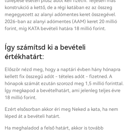
túllépése esetén plusz adót kell fizetni. Teljesen más
konstrukció a kettő, de a régi katában ez az összeg
megegyezett az alanyi adómentes keret összegével.
2026-ban az alanyi adómentes (AAM) keret 20 millió
forint, míg KATA bevételi határa 18 millió forint.
Így számítsd ki a bevételi
értékhatárt:
Először nézd meg, hogy a naptári évben hány hónapra
kellett fix összegű adót -
tételes adó
t - fizetned. A
hónapok számát ezután szorozd meg 1,5 millió forinttal.
Így megkapod a bevételhatárt, ami jelenleg teljes évre
18 millió forint.
Ezért elsősorban akkor éri meg Neked a kata, ha nem
léped át a bevételi határt.
Ha meghaladod a felső határt, akkor is tovább