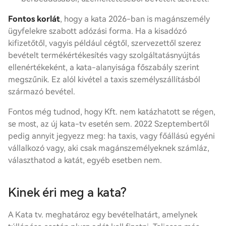
Fontos korlát
, hogy a kata 2026-ban is magánszemély
ügyfelekre szabott adózási forma. Ha a kisadózó
kifizetőtől, vagyis például cégtől, szervezettől szerez
bevételt termékértékesítés vagy szolgáltatásnyújtás
ellenértékeként, a kata-alanyisága főszabály szerint
megszűnik. Ez alól kivétel a taxis személyszállításból
származó bevétel.
Fontos még tudnod, hogy Kft. nem katázhatott se régen,
se most, az új kata-tv esetén sem. 2022 Szeptembertől
pedig annyit jegyezz meg: ha taxis, vagy főállású egyéni
vállalkozó vagy, aki csak magánszemélyeknek számláz,
választhatod a katát, egyéb esetben nem.
Kinek éri meg a kata?
A Kata tv. meghatároz egy bevételhatárt, amelynek