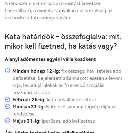
A rendszer elektronikus azonosítást követően
használható, a nyomtatványokon nincs szükség az
azonosító adatok megadására.
Kata határidők – összefoglalva: mit,
mikor kell fizetned, ha katás vagy?
Alanyi adómentes egyéni vállalkozóként
Minden hónap 12-ig:
fix összegű havi
tételes adó
befizetése, bejelentett alkalmazott esetén a levont
szja, levont járulékok és fizetendő szociális
hozzájárulási adó
Február 25-ig:
kata bevallás készítése
Március 31-ig:
Kötelező kamarai tagság díjának
rendezése
Május 31-ig:
Iparűzési adó befizetése
Áfa-körbe tartozó katás vállalkozóként