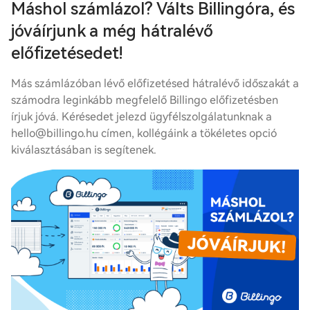
Máshol számlázol? Válts Billingóra, és
jóváírjunk a még hátralévő
előfizetésedet!
Más számlázóban lévő előfizetésed hátralévő időszakát a
számodra leginkább megfelelő Billingo előfizetésben
írjuk jóvá. Kérésedet jelezd ügyfélszolgálatunknak a
hello@billingo.hu címen, kollégáink a tökéletes opció
kiválasztásában is segítenek.