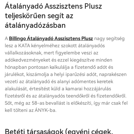
Átalányadó Asszisztens Plusz
teljeskörűen segít az
átalányadózásban
A
Billingo Átalányadó Asszisztens Plusz
nagy segítség
lesz a KATA kényelméhez szokott átalányadós
vállalkozásoknak, mert figyelembe veszi az
adókedvezményeket és ezzel kiegészítve minden
hónapban pontosan kalkulálja a fizetendő adót és
járulékot, kiszámolja a helyi iparűzési adót, naprakészen
vezeti az átalányadó és alanyi adómentes keretek
alakulását, értesítést küld a kamarai hozzájárulás
fizetésről és az átalányadós teendőkről és fizetendőkről.
Sőt, még az 58-as bevallást is előkészíti, így már csak fel
kell tölteni az ÁNYK-ba.
Betéti társaságok (egyéni cégek,