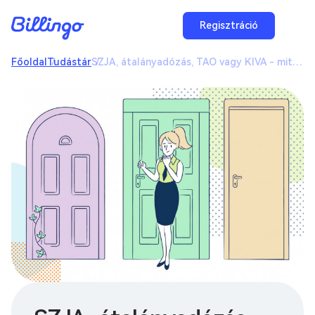
Regisztráció
Főoldal
Tudástár
SZJA, átalányadózás, TAO vagy KIVA - mit válassz a KATA után?