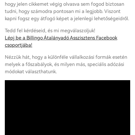
hogy jelen cikkemet végig olvasva sem fogod biztosan
tudni, hogy számodra pontosan mi a legjobb. Viszont
kapni fogsz egy átfogó képet a jelenlegi lehetőségeidről.
Tedd fel kérdéseid, és mi megválaszoljuk!
Lépj be a Billingo Átalányadó Asszisztens Facebook
csoportjába!
Nézzük hát, hogy a különféle vállalkozási formák esetén
melyek a főszabályok, és milyen más, speciális adózási
módokat választhatunk.