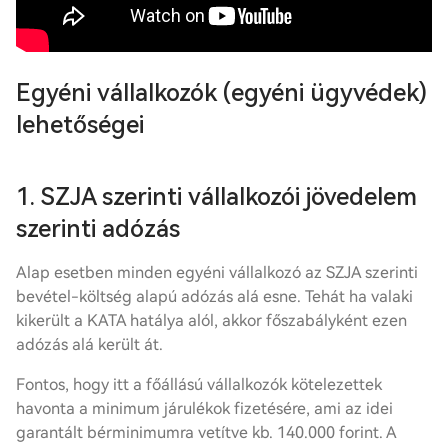
Egyéni vállalkozók (egyéni ügyvédek)
lehetőségei
1. SZJA szerinti vállalkozói jövedelem
szerinti adózás
Alap esetben minden egyéni vállalkozó az SZJA szerinti
bevétel-költség alapú adózás alá esne. Tehát ha valaki
kikerült a KATA hatálya alól, akkor főszabályként ezen
adózás alá került át.
Fontos, hogy itt a főállású vállalkozók kötelezettek
havonta a minimum járulékok fizetésére, ami az idei
garantált bérminimumra vetítve kb. 140.000 forint. A