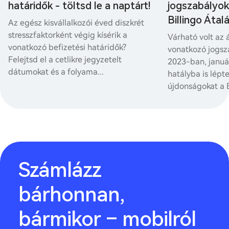
határidők - töltsd le a naptárt!
jogszabályok 
Billingo Áta
Az egész kisvállalkozói éved diszkrét
stresszfaktorként végig kísérik a
Várható volt az
vonatkozó befizetési határidők?
vonatkozó jogsz
Felejtsd el a cetlikre jegyzetelt
2023-ban, januá
dátumokat és a folyama...
hatályba is lépte
újdonságokat a Bi
Számlázz
bárhonnan,
bármikor – mobilról