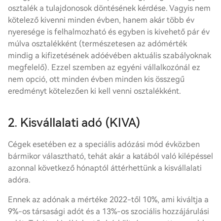
osztalék a tulajdonosok döntésének kérdése. Vagyis nem
kötelező kivenni minden évben, hanem akár több év
nyeresége is felhalmozható és egyben is kivehető pár év
múlva osztalékként (természetesen az adómérték
mindig a kifizetésének adóévében aktuális szabályoknak
megfelelő). Ezzel szemben az egyéni vállalkozónál ez
nem opció, ott minden évben minden kis összegű
eredményt kötelezően ki kell venni osztalékként.
2. Kisvállalati adó (KIVA)
Cégek esetében ez a speciális adózási mód évközben
bármikor választható, tehát akár a katából való kilépéssel
azonnal következő hónaptól áttérhettünk a kisvállalati
adóra.
Ennek az adónak a mértéke 2022-től 10%, ami kiváltja a
9%-os társasági adót és a 13%-os szociális hozzájárulási