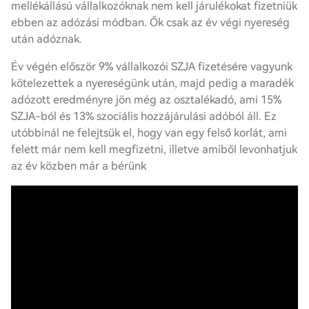
mellékállású vállalkozóknak nem kell járulékokat fizetniük
ebben az adózási módban. Ők csak az év végi nyereség
után adóznak.
Év végén először 9% vállalkozói SZJA fizetésére vagyunk
kötelezettek a nyereségünk után, majd pedig a maradék
adózott eredményre jön még az osztalékadó, ami 15%
SZJA-ból és 13% szociális hozzájárulási adóból áll. Ez
utóbbinál ne felejtsük el, hogy van egy felső korlát, ami
felett már nem kell megfizetni, illetve amiből levonhatjuk
az év közben már a bérünk