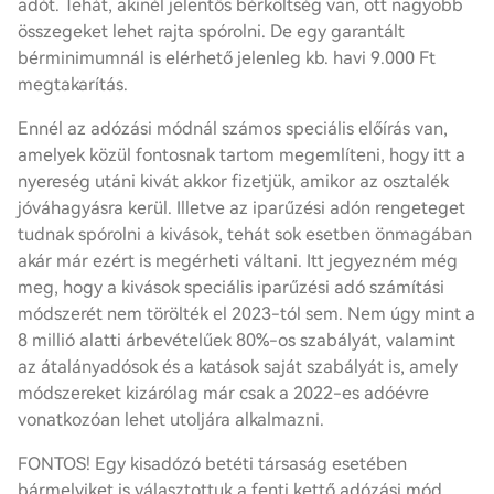
adót. Tehát, akinél jelentős bérköltség van, ott nagyobb
összegeket lehet rajta spórolni. De egy garantált
bérminimumnál is elérhető jelenleg kb. havi 9.000 Ft
megtakarítás.
Ennél az adózási módnál számos speciális előírás van,
amelyek közül fontosnak tartom megemlíteni, hogy itt a
nyereség utáni kivát akkor fizetjük, amikor az osztalék
jóváhagyásra kerül. Illetve az iparűzési adón rengeteget
tudnak spórolni a kivások, tehát sok esetben önmagában
akár már ezért is megérheti váltani. Itt jegyezném még
meg, hogy a kivások speciális iparűzési adó számítási
módszerét nem törölték el 2023-tól sem. Nem úgy mint a
8 millió alatti árbevételűek 80%-os szabályát, valamint
az átalányadósok és a katások saját szabályát is, amely
módszereket kizárólag már csak a 2022-es adóévre
vonatkozóan lehet utoljára alkalmazni.
FONTOS! Egy kisadózó betéti társaság esetében
bármelyiket is választottuk a fenti kettő adózási mód