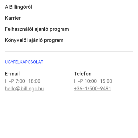
A Billingóról
Karrier
Felhasználói ajánló program
Könyvelői ajánló program
ÜGYFÉLKAPCSOLAT
E-mail
Telefon
H-P 7:00–18:00
H-P 10:00–15:00
hello@billingo.hu
+36-1/500-9491
Üzenj nekünk
SZERESD A SZÁMLÁZÁST, KEDVELJ MINKET