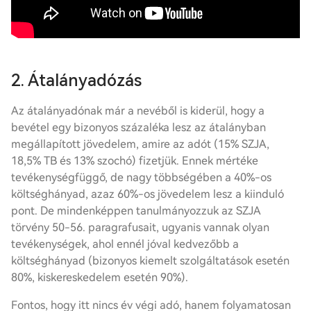
2. Átalányadózás
Az átalányadónak már a nevéből is kiderül, hogy a
bevétel egy bizonyos százaléka lesz az átalányban
megállapított jövedelem, amire az adót (15% SZJA,
18,5% TB és 13% szochó) fizetjük. Ennek mértéke
tevékenységfüggő, de nagy többségében a 40%-os
költséghányad, azaz 60%-os jövedelem lesz a kiinduló
pont. De mindenképpen tanulmányozzuk az SZJA
törvény 50-56. paragrafusait, ugyanis vannak olyan
tevékenységek, ahol ennél jóval kedvezőbb a
költséghányad (bizonyos kiemelt szolgáltatások esetén
80%, kiskereskedelem esetén 90%).
Fontos, hogy itt nincs év végi adó, hanem folyamatosan