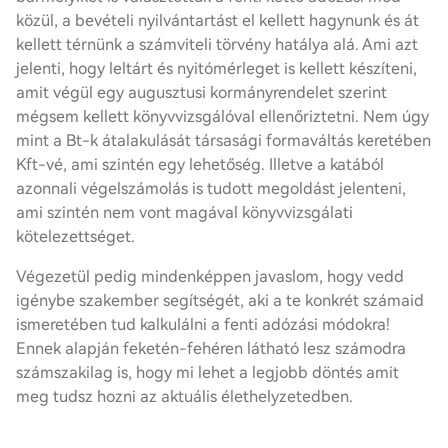
közül, a
bevételi nyilvántartás
t el kellett hagynunk és át
kellett térnünk a számviteli törvény hatálya alá. Ami azt
jelenti, hogy leltárt és nyitómérleget is kellett készíteni,
amit végül egy augusztusi kormányrendelet szerint
mégsem kellett könyvvizsgálóval ellenőriztetni. Nem úgy
mint a Bt-k átalakulását társasági formaváltás keretében
Kft-vé, ami szintén egy lehetőség. Illetve a katából
azonnali végelszámolás is tudott megoldást jelenteni,
ami szintén nem vont magával könyvvizsgálati
kötelezettséget.
Végezetül pedig mindenképpen javaslom, hogy vedd
igénybe szakember segítségét, aki a te konkrét számaid
ismeretében tud kalkulálni a fenti adózási módokra!
Ennek alapján feketén-fehéren látható lesz számodra
számszakilag is, hogy mi lehet a legjobb döntés amit
meg tudsz hozni az aktuális élethelyzetedben.