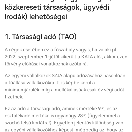
közkereseti társaságok, ügyvédi
irodák) lehetőségei
1. Társasági adó (TAO)
A cégek esetében ez a főszabály vagyis, ha valaki pl.
2022. szeptember 1-jétől kikerült a KATA alól, akkor ezen
törvény előírásai vonatkoznak azóta rá.
Az egyéni vállalkozók SZJA alapú adózásához hasonlóan
a főállású vállalkozókra itt is képbe kerül a
minimumjárulék, míg a mellékállásúak csak év végi adót
fizetnek.
Ez az adó a társasági adó, aminek mértéke 9%, és az
osztalékadó mértéke is ugyanúgy 28% (figyelemmel a
szochó felső korlátra!). Egyetlen jelentős különbség van
az egyéni vállalkozókhoz képest, mégpedig az, hogy az