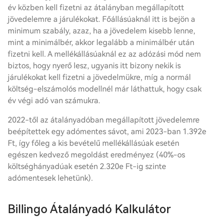
év közben kell fizetni az átalányban megállapított
jövedelemre a járulékokat. Főállásúaknál itt is bejön a
minimum szabály, azaz, ha a jövedelem kisebb lenne,
mint a minimálbér, akkor legalább a minimálbér után
fizetni kell. A mellékállásúaknál ez az adózási mód nem
biztos, hogy nyerő lesz, ugyanis itt bizony nekik is
járulékokat kell fizetni a jövedelmükre, míg a normál
költség-elszámolós modellnél már láthattuk, hogy csak
év végi adó van számukra.
2022-től az átalányadóban megállapított jövedelemre
beépítettek egy adómentes sávot, ami 2023-ban 1.392e
Ft, így főleg a kis bevételű mellékállásúak esetén
egészen kedvező megoldást eredményez (40%-os
költséghányadúak esetén 2.320e Ft-ig szinte
adómentesek lehetünk).
Billingo Átalányadó Kalkulátor