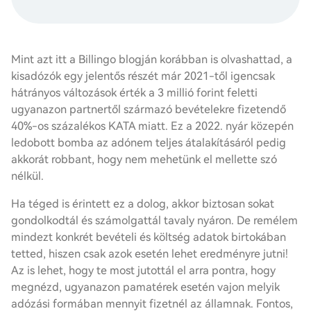
Mint azt itt a Billingo blogján korábban is olvashattad, a
kisadózók egy jelentős részét már 2021-től igencsak
hátrányos változások érték a 3 millió forint feletti
ugyanazon partnertől származó bevételekre fizetendő
40%-os százalékos KATA miatt. Ez a 2022. nyár közepén
ledobott bomba az adónem teljes átalakításáról pedig
akkorát robbant, hogy nem mehetünk el mellette szó
nélkül.
Ha téged is érintett ez a dolog, akkor biztosan sokat
gondolkodtál és számolgattál tavaly nyáron. De remélem
mindezt konkrét bevételi és költség adatok birtokában
tetted, hiszen csak azok esetén lehet eredményre jutni!
Az is lehet, hogy te most jutottál el arra pontra, hogy
megnézd, ugyanazon pamatérek esetén vajon melyik
adózási formában mennyit fizetnél az államnak. Fontos,