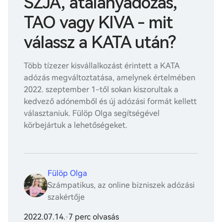
SZJA, átalányadózás,
TAO vagy KIVA - mit
válassz a KATA után?
Több tízezer kisvállalkozást érintett a KATA
adózás megváltoztatása, amelynek értelmében
2022. szeptember 1-től sokan kiszorultak a
kedvező adónemből és új adózási formát kellett
választaniuk. Fülöp Olga segítségével
körbejártuk a lehetőségeket.
Fülöp Olga
Számpatikus, az online bizniszek adózási
szakértője
2022.07.14.
•
7 perc olvasás