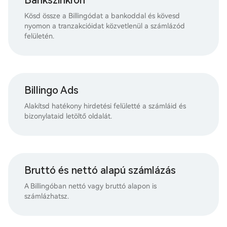
Kösd össze a Billingódat a bankoddal és kövesd
nyomon a tranzakcióidat közvetlenül a számlázód
felületén.
Billingo Ads
Alakítsd hatékony hirdetési felületté a számláid és
bizonylataid letöltő oldalát.
Bruttó és nettó alapú számlázás
A Billingóban nettó vagy bruttó alapon is
számlázhatsz.