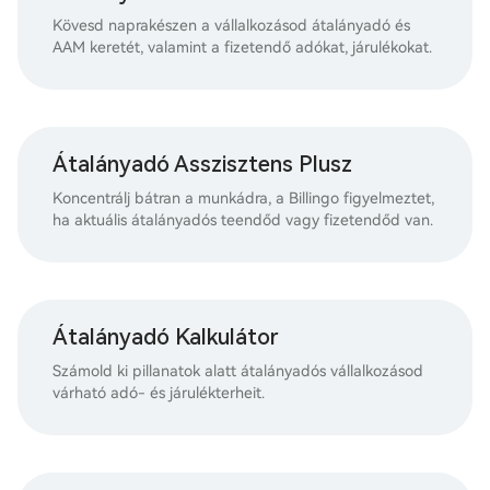
Kövesd naprakészen a vállalkozásod átalányadó és
AAM keretét, valamint a fizetendő adókat, járulékokat.
Átalányadó Asszisztens Plusz
Koncentrálj bátran a munkádra, a Billingo figyelmeztet,
ha aktuális átalányadós teendőd vagy fizetendőd van.
Átalányadó Kalkulátor
Számold ki pillanatok alatt átalányadós vállalkozásod
várható adó- és járulékterheit.