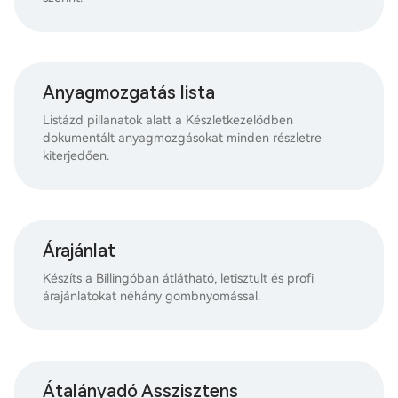
Anyagmozgatás lista
Listázd pillanatok alatt a Készletkezelődben
dokumentált anyagmozgásokat minden részletre
kiterjedően.
Árajánlat
Készíts a Billingóban átlátható, letisztult és profi
árajánlatokat néhány gombnyomással.
Átalányadó Asszisztens