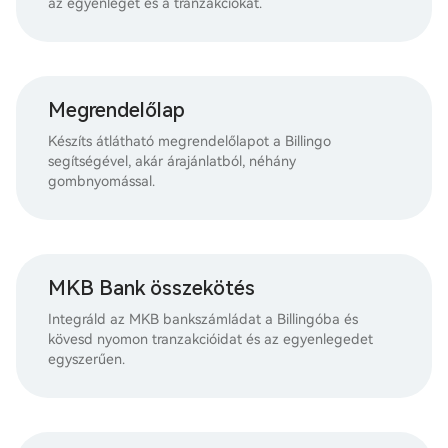
az egyenleget és a tranzakciókat.
Megrendelőlap
Készíts átlátható megrendelőlapot a Billingo
segítségével, akár árajánlatból, néhány
gombnyomással.
MKB Bank összekötés
Integráld az MKB bankszámládat a Billingóba és
kövesd nyomon tranzakcióidat és az egyenlegedet
egyszerűen.