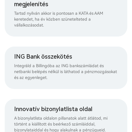
megjelenítés
Tartsd nyilván akkor is pontosan a KATA és AAM
keretedet, ha év közben szünetelteted a
vállalkozásodat.
ING Bank összekötés
Integráld a Billingóba az ING bankszámládat és
netbanki belépés nélkül is láthatod a pénzmozgásokat
és az egyenleget.
Innovatív bizonylatlista oldal
A bizonylatlista oldalon pillanatok alatt átlátod, mi
történt a kiállított és beérkező számláiddal,
bizonylataiddal és hogy alakulnak a pénzügyeid.