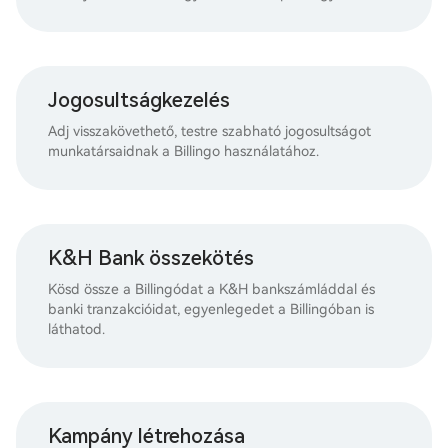
Jogosultságkezelés
Adj visszakövethető, testre szabható jogosultságot
munkatársaidnak a Billingo használatához.
K&H Bank összekötés
Kösd össze a Billingódat a K&H bankszámláddal és
banki tranzakcióidat, egyenlegedet a Billingóban is
láthatod.
Kampány létrehozása