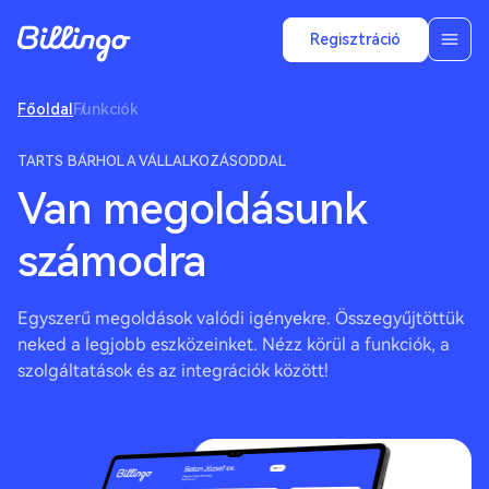
Regisztráció
Főoldal
Funkciók
TARTS BÁRHOL A VÁLLALKOZÁSODDAL
Van megoldásunk
számodra
Egyszerű megoldások valódi igényekre. Összegyűjtöttük
neked a legjobb eszközeinket. Nézz körül a funkciók, a
szolgáltatások és az integrációk között!