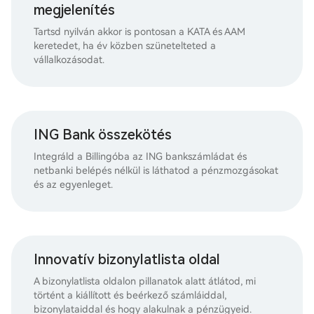
megjelenítés
Tartsd nyilván akkor is pontosan a KATA és AAM
keretedet, ha év közben szünetelteted a
vállalkozásodat.
ING Bank összekötés
Integráld a Billingóba az ING bankszámládat és
netbanki belépés nélkül is láthatod a pénzmozgásokat
és az egyenleget.
Innovatív bizonylatlista oldal
A bizonylatlista oldalon pillanatok alatt átlátod, mi
történt a kiállított és beérkező számláiddal,
bizonylataiddal és hogy alakulnak a pénzügyeid.