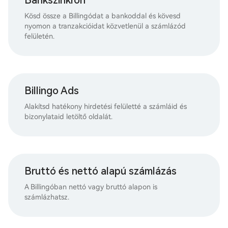
Kösd össze a Billingódat a bankoddal és kövesd
nyomon a tranzakcióidat közvetlenül a számlázód
felületén.
Billingo Ads
Alakítsd hatékony hirdetési felületté a számláid és
bizonylataid letöltő oldalát.
Bruttó és nettó alapú számlázás
A Billingóban nettó vagy bruttó alapon is
számlázhatsz.