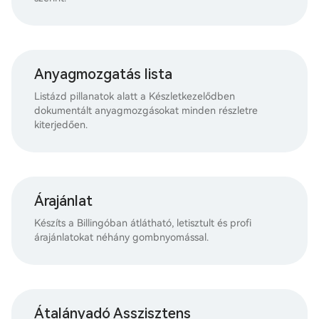
Anyagmozgatás lista
Listázd pillanatok alatt a Készletkezelődben
dokumentált anyagmozgásokat minden részletre
kiterjedően.
Árajánlat
Készíts a Billingóban átlátható, letisztult és profi
árajánlatokat néhány gombnyomással.
Átalányadó Asszisztens