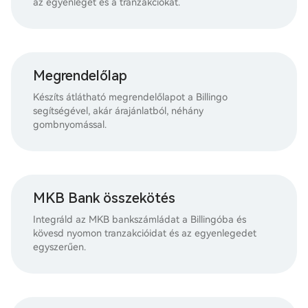
az egyenleget és a tranzakciókat.
Megrendelőlap
Készíts átlátható megrendelőlapot a Billingo
segítségével, akár árajánlatból, néhány
gombnyomással.
MKB Bank összekötés
Integráld az MKB bankszámládat a Billingóba és
kövesd nyomon tranzakcióidat és az egyenlegedet
egyszerűen.