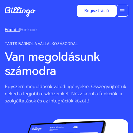
Regisztráció
Főoldal
Funkciók
TARTS BÁRHOL A VÁLLALKOZÁSODDAL
Van megoldásunk
számodra
Egyszerű megoldások valódi igényekre. Összegyűjtöttük
neked a legjobb eszközeinket. Nézz körül a funkciók, a
szolgáltatások és az integrációk között!