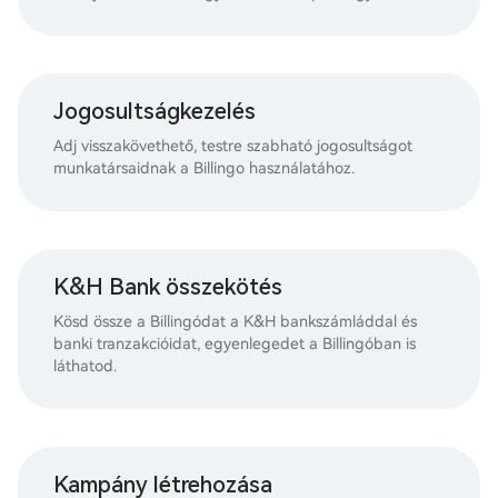
Jogosultságkezelés
Adj visszakövethető, testre szabható jogosultságot
munkatársaidnak a Billingo használatához.
K&H Bank összekötés
Kösd össze a Billingódat a K&H bankszámláddal és
banki tranzakcióidat, egyenlegedet a Billingóban is
láthatod.
Kampány létrehozása