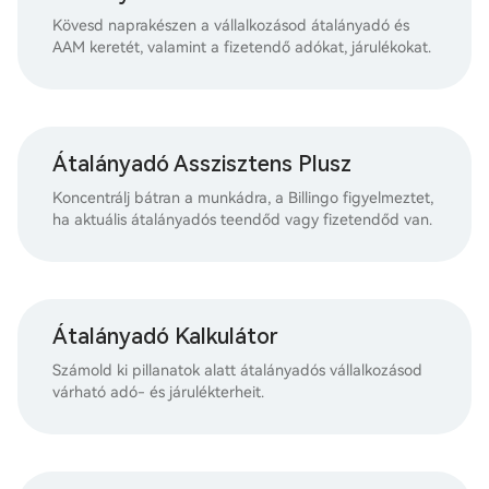
Kövesd naprakészen a vállalkozásod átalányadó és
AAM keretét, valamint a fizetendő adókat, járulékokat.
Átalányadó Asszisztens Plusz
Koncentrálj bátran a munkádra, a Billingo figyelmeztet,
ha aktuális átalányadós teendőd vagy fizetendőd van.
Átalányadó Kalkulátor
Számold ki pillanatok alatt átalányadós vállalkozásod
várható adó- és járulékterheit.