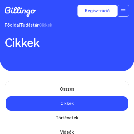
Regisztráció
Főoldal
Tudástár
Cikkek
Cikkek
Összes
Cikkek
Történetek
Videók