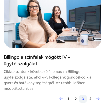
Billingo a színfalak mögött IV -
ügyfélszolgálat
Cikksorozatunk következő állomása a Billingo
ügyfélszolgálata, ahol 4-5 kollégánk gondoskodik a
gyors és hatékony segítségről. Az utóbbi időben
módosítottunk az...
1
2
3
4