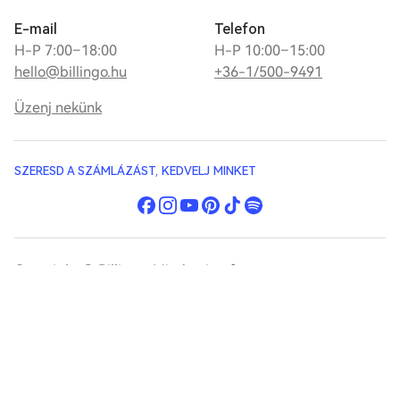
E-mail
Telefon
H-P 7:00–18:00
H-P 10:00–15:00
hello@billingo.hu
+36-1/500-9491
Üzenj nekünk
SZERESD A SZÁMLÁZÁST, KEDVELJ MINKET
Copyright © Billingo. Minden jog fenntartva.
Jogi dokumentumok
Panaszkezelés
Impresszum
Az online számlakifizetésnél elfogadott kártyák és