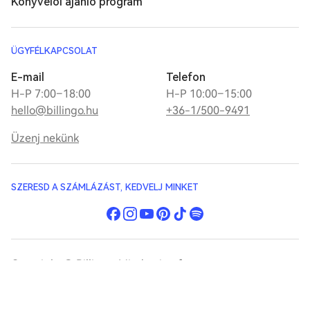
Könyvelői ajánló program
ÜGYFÉLKAPCSOLAT
E-mail
Telefon
H-P 7:00–18:00
H-P 10:00–15:00
hello@billingo.hu
+36-1/500-9491
Üzenj nekünk
SZERESD A SZÁMLÁZÁST, KEDVELJ MINKET
Copyright © Billingo. Minden jog fenntartva.
Jogi dokumentumok
Panaszkezelés