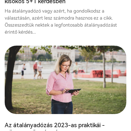
kisokos 5+1 kérdésben
Ha átalányadózó vagy azért, ha gondolkodsz a
választásán, azért lesz számodra hasznos ez a cikk.
Összeszedtük nektek a legfontosabb átalányadózást
érintő kérdés...
Az átalányadózás 2023-as praktikái -