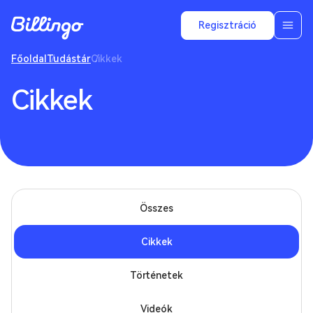
Regisztráció
Főoldal
Tudástár
Cikkek
Cikkek
Összes
Cikkek
Történetek
Videók