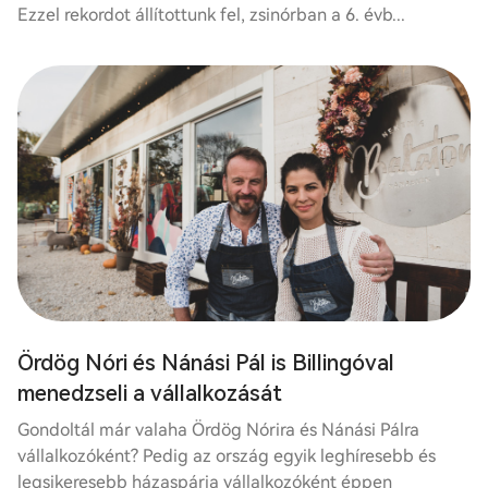
Ezzel rekordot állítottunk fel, zsinórban a 6. évb...
Ördög Nóri és Nánási Pál is Billingóval
menedzseli a vállalkozását
Gondoltál már valaha Ördög Nórira és Nánási Pálra
vállalkozóként? Pedig az ország egyik leghíresebb és
legsikeresebb házaspárja vállalkozóként éppen