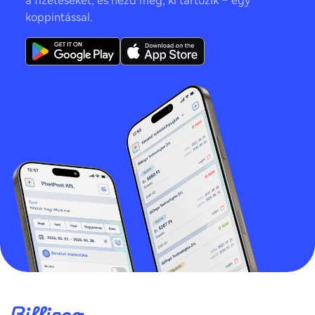
a fizetéseket, és nézd meg, ki tartozik – egy
koppintással.