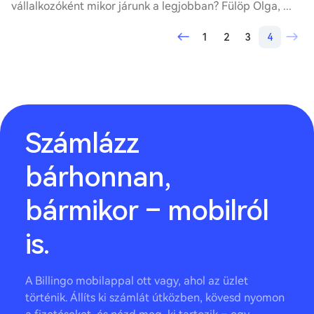
vállalkozóként mikor járunk a legjobban? Fülöp Olga, ...
1
2
3
4
Számlázz
bárhonnan,
bármikor – mobilról
is.
A Billingo mobilappal ott vagy, ahol az üzlet
történik. Állíts ki számlát útközben, kövesd nyomon